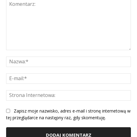
Komentarz:
Na
E-
mai
St
Int
Zapisz moje nazwisko, adres e-mail i stronę internetową w
tej przeglądarce na następny raz, gdy skomentuję.