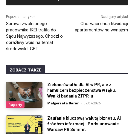
Alternative:
Poprzedni artykuł
Następny artykuł
Sprawa zwolnionego
Chorwaci chcą likwidacji
pracownika IKEI trafiła do
apartamentów na wynajem
Sądu Najwyższego. Chodzi o
obraźliwy wpis na temat
środowisk LGBT
ZOBACZ TAKŻE
Zielone światło dla AI w PR, ale z
hamulcem bezpieczeństwa w ręku.
Wyniki badania ZFPR-u
Małgorzata Baran
-
07/07/2026
Raporty
Zaufanie kluczową walutą biznesu, AI
źródłem informacji. Podsumowanie
Warsaw PR Summit