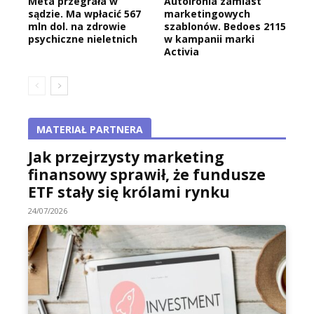
Meta przegrała w
Autoironia zamiast
sądzie. Ma wpłacić 567
marketingowych
mln dol. na zdrowie
szablonów. Bedoes 2115
psychiczne nieletnich
w kampanii marki
Activia
MATERIAŁ PARTNERA
Jak przejrzysty marketing
finansowy sprawił, że fundusze
ETF stały się królami rynku
24/07/2026