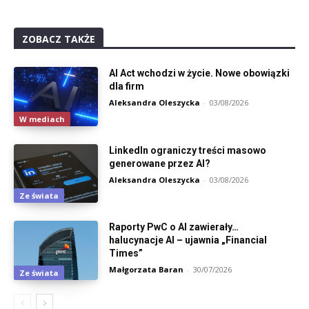
ZOBACZ TAKŻE
AI Act wchodzi w życie. Nowe obowiązki
dla firm
Aleksandra Oleszycka
-
03/08/2026
W mediach
LinkedIn ograniczy treści masowo
generowane przez AI?
Aleksandra Oleszycka
-
03/08/2026
Ze świata
Raporty PwC o AI zawierały…
halucynacje AI – ujawnia „Financial
Times”
Małgorzata Baran
-
30/07/2026
Ze świata