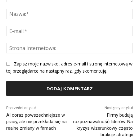
Komentarz:
Na
E-
mai
St
Int
Zapisz moje nazwisko, adres e-mail i stronę internetową w
tej przeglądarce na następny raz, gdy skomentuję.
Alternative:
Poprzedni artykuł
Następny artykuł
AI coraz powszechniejsze w
Firmy budują
pracy, ale nie przekłada się na
rozpoznawalność liderów. Na
realne zmiany w firmach
kryzys wizerunkowy często
brakuje strategii