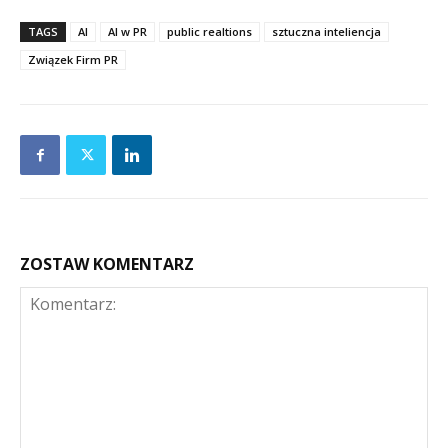
TAGS
AI
AI w PR
public realtions
sztuczna inteliencja
Związek Firm PR
ZOSTAW KOMENTARZ