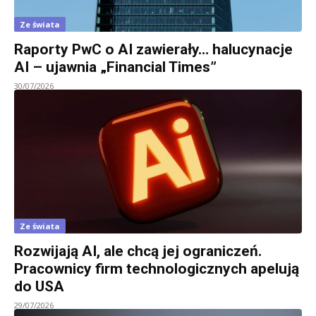
Ze świata
Raporty PwC o AI zawierały… halucynacje
AI – ujawnia „Financial Times”
30/07/2026
Ze świata
Rozwijają AI, ale chcą jej ograniczeń.
Pracownicy firm technologicznych apelują
do USA
29/07/2026