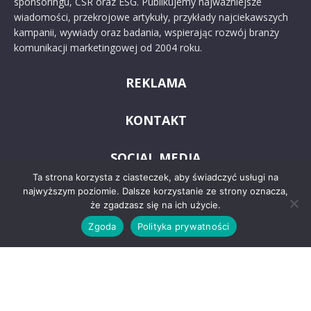
sponsoringu, CSR oraz ESG. Publikujemy najważniejsze
wiadomości, przekrojowe artykuły, przykłady najciekawszych
kampanii, wywiady oraz badania, wspierając rozwój branży
komunikacji marketingowej od 2004 roku.
REKLAMA
KONTAKT
SOCIAL MEDIA
Ta strona korzysta z ciasteczek, aby świadczyć usługi na
najwyższym poziomie. Dalsze korzystanie ze strony oznacza,
że zgadzasz się na ich użycie.
Zgoda
Polityka prywatności
© 2024 PRoto.pl
Kontakt
O nas
Reklama
Zastrzeżenia prawne