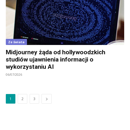
Ze świata
Midjourney żąda od hollywoodzkich
studiów ujawnienia informacji o
wykorzystaniu AI
06/07/2026
1
2
3