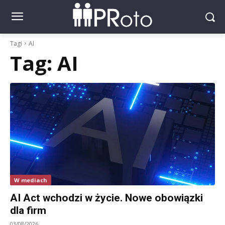
Tagi
AI
Tag:
AI
W mediach
AI Act wchodzi w życie. Nowe obowiązki
dla firm
03/08/2026