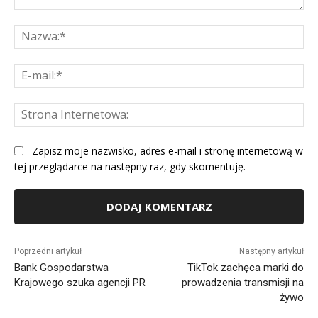
Komentarz:
Na
E-
mai
St
Int
Zapisz moje nazwisko, adres e-mail i stronę internetową w
tej przeglądarce na następny raz, gdy skomentuję.
Alternative:
Poprzedni artykuł
Następny artykuł
Bank Gospodarstwa
TikTok zachęca marki do
Krajowego szuka agencji PR
prowadzenia transmisji na
żywo