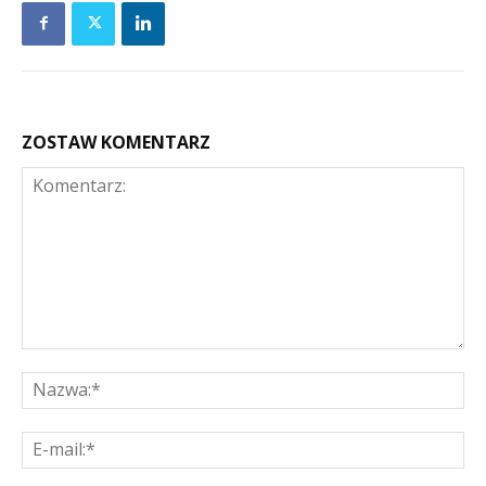
ZOSTAW KOMENTARZ
Komentarz:
Na
E-
mai