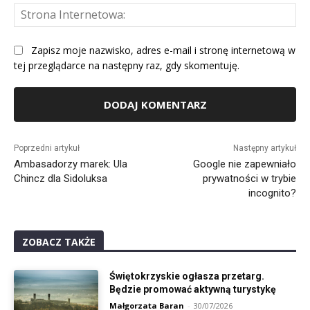
St
Int
Zapisz moje nazwisko, adres e-mail i stronę internetową w
tej przeglądarce na następny raz, gdy skomentuję.
Alternative:
Poprzedni artykuł
Następny artykuł
Ambasadorzy marek: Ula
Google nie zapewniało
Chincz dla Sidoluksa
prywatności w trybie
incognito?
ZOBACZ TAKŻE
Świętokrzyskie ogłasza przetarg.
Będzie promować aktywną turystykę
Małgorzata Baran
-
30/07/2026