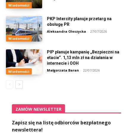
Wiadomości
PKP Intercity planuje przetarg na
obsługę PR
Aleksandra Oleszycka
-
27/07/2026
Wiadomości
PIP planuje kampanię „Bezpieczni na
etacie”. 1,13 mln zł na działania w
internecie i OOH
Małgorzata Baran
-
22/07/2026
Wiadomości
ZAMÓW NEWSLETTER
Zapisz się na listę odbiorców bezpłatnego
newslettera!