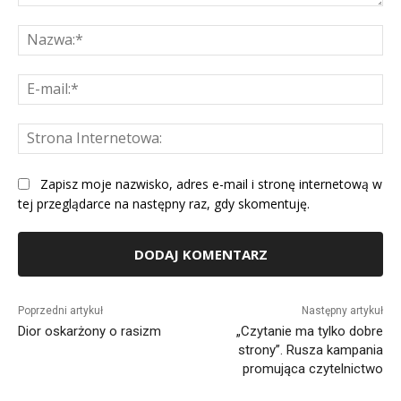
Komentarz:
Na
E-
mai
St
Int
Zapisz moje nazwisko, adres e-mail i stronę internetową w
tej przeglądarce na następny raz, gdy skomentuję.
Alternative:
Poprzedni artykuł
Następny artykuł
Dior oskarżony o rasizm
„Czytanie ma tylko dobre
strony”. Rusza kampania
promująca czytelnictwo