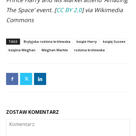
Prince Harry and Ms Markel attend ‘Amazing
The Space’ event. [
CC BY 2.0
] via Wikimedia
Commons
TAGS
Brytyjska rodzina królewska
książe Harry
książę Sussex
księżna Meghan
Meghan Markle
rodzina królewska
ZOSTAW KOMENTARZ