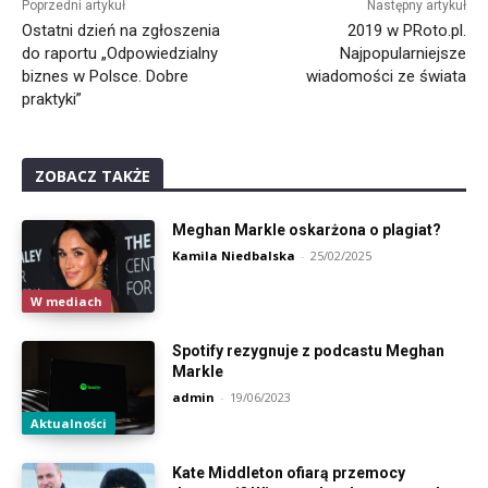
Poprzedni artykuł
Następny artykuł
Ostatni dzień na zgłoszenia
2019 w PRoto.pl.
do raportu „Odpowiedzialny
Najpopularniejsze
biznes w Polsce. Dobre
wiadomości ze świata
praktyki”
ZOBACZ TAKŻE
Meghan Markle oskarżona o plagiat?
Kamila Niedbalska
-
25/02/2025
W mediach
Spotify rezygnuje z podcastu Meghan
Markle
admin
-
19/06/2023
Aktualności
Kate Middleton ofiarą przemocy