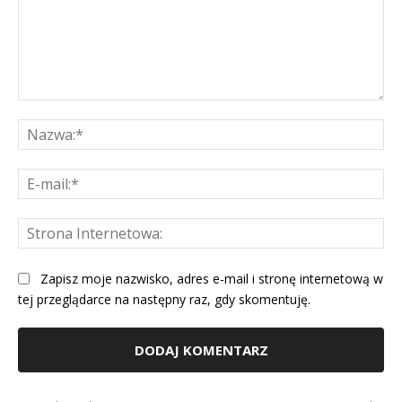
Komentarz:
Na
E-
mai
St
Int
Zapisz moje nazwisko, adres e-mail i stronę internetową w
tej przeglądarce na następny raz, gdy skomentuję.
Alternative: