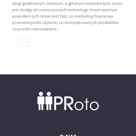
uległ gwałtownym zmianom, a głównym motorem tych zmian
jest dostęp do nowoczesnych technologii. Innym ważnym
powodem tych zmian jest fakt, że marketing finansowy
przeniósł punkt ciężkości ze skomplikowanych produktów
na proste inwestowanie...