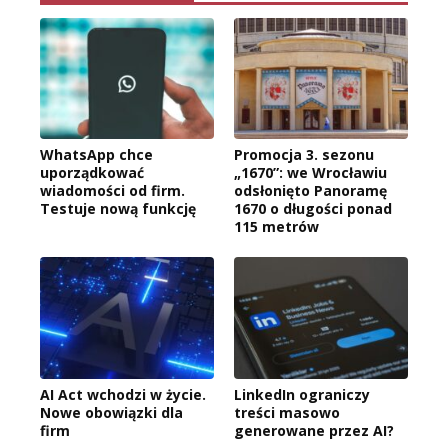
WhatsApp chce
Promocja 3. sezonu
uporządkować
„1670”: we Wrocławiu
wiadomości od firm.
odsłonięto Panoramę
Testuje nową funkcję
1670 o długości ponad
115 metrów
AI Act wchodzi w życie.
LinkedIn ograniczy
Nowe obowiązki dla
treści masowo
firm
generowane przez AI?