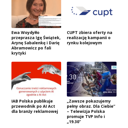
Ewa Woydyłło
CUPT zbiera oferty na
przeprasza Igę Świątek,
realizację kampanii o
Arynę Sabalenkę i Darię
rynku kolejowym
Abramowicz po fali
krytyki
IAB Polska publikuje
„Zawsze pokazujemy
przewodnik po AI Act
pełny obraz. Dla Ciebie”
dla branży reklamowej
– Telewizja Polska
promuje TVP Info i
„19.30”