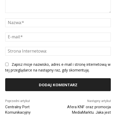
Komentarz:
Na
E-
mai
St
Int
Zapisz moje nazwisko, adres e-mail i stronę internetową w
tej przeglądarce na następny raz, gdy skomentuję.
Alternative:
Poprzedni artykuł
Następny artykuł
Centralny Port
Afera KNF oraz promocja
Komunikacyjny
MediaMarktu. Jaka jest