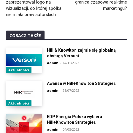
zaprezentował logo na
granica czasowa real-time
wizualizacji, do której spółka
marketingu?
nie miała praw autorskich
ZOBACZ TAKŻE
Hill & Knowlton zajmie się globalną
obsługą Versuni
admin
-
14/11/2023
Aktualności
Awanse w Hill+Knowlton Strategies
admin
-
25/07/2022
Aktualności
EDP Energia Polska wybiera
Hill+Knowlton Strategies
admin
-
04/05/2022