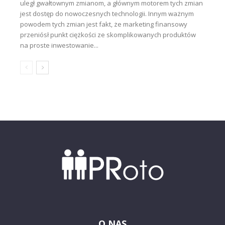
uległ gwałtownym zmianom, a głównym motorem tych zmian
jest dostęp do nowoczesnych technologii. Innym ważnym
powodem tych zmian jest fakt, że marketing finansowy
przeniósł punkt ciężkości ze skomplikowanych produktów
na proste inwestowanie...
O NAS