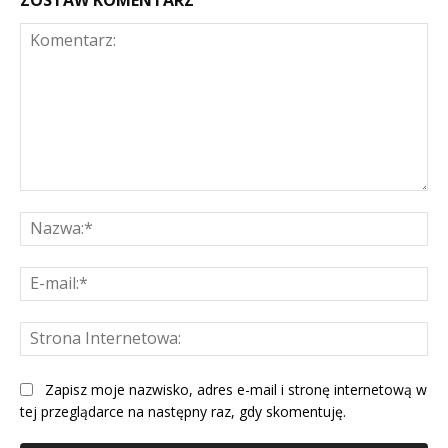
Komentarz:
Na
E-
mai
St
Int
Zapisz moje nazwisko, adres e-mail i stronę internetową w
tej przeglądarce na następny raz, gdy skomentuję.