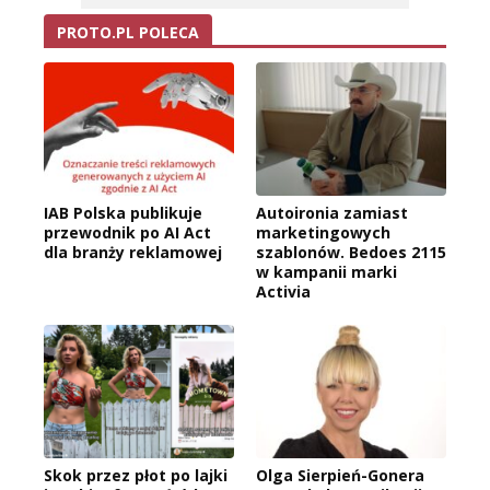
PROTO.PL POLECA
IAB Polska publikuje
Autoironia zamiast
przewodnik po AI Act
marketingowych
dla branży reklamowej
szablonów. Bedoes 2115
w kampanii marki
Activia
Skok przez płot po lajki
Olga Sierpień-Gonera