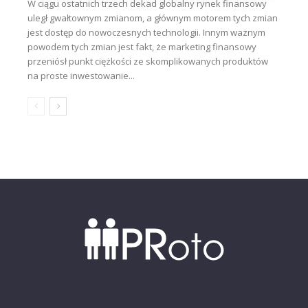
W ciągu ostatnich trzech dekad globalny rynek finansowy
uległ gwałtownym zmianom, a głównym motorem tych zmian
jest dostęp do nowoczesnych technologii. Innym ważnym
powodem tych zmian jest fakt, że marketing finansowy
przeniósł punkt ciężkości ze skomplikowanych produktów
na proste inwestowanie...