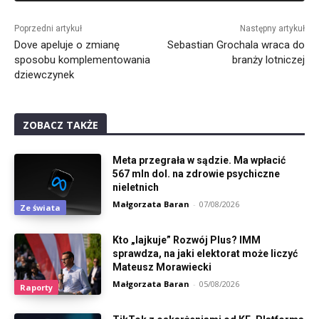
Alternative:
Poprzedni artykuł
Następny artykuł
Dove apeluje o zmianę
Sebastian Grochala wraca do
sposobu komplementowania
branży lotniczej
dziewczynek
ZOBACZ TAKŻE
Meta przegrała w sądzie. Ma wpłacić
567 mln dol. na zdrowie psychiczne
nieletnich
Małgorzata Baran
-
07/08/2026
Ze świata
Kto „lajkuje” Rozwój Plus? IMM
sprawdza, na jaki elektorat może liczyć
Mateusz Morawiecki
Małgorzata Baran
-
05/08/2026
Raporty