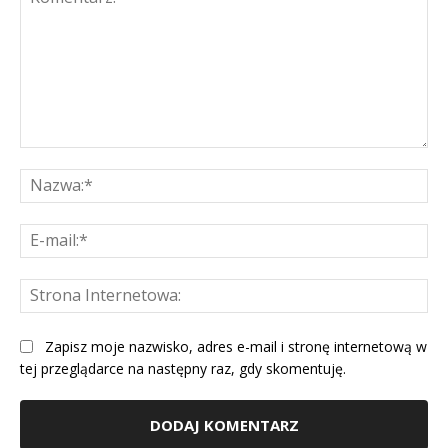
Komentarz:
Na
E-
mai
St
Int
Zapisz moje nazwisko, adres e-mail i stronę internetową w
tej przeglądarce na następny raz, gdy skomentuję.