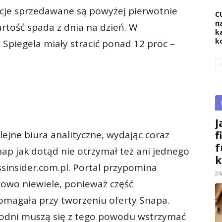
akcje sprzedawane są powyżej pierwotnie
C
na
rtość spada z dnia na dzień. W
k
k
 Spiegela miały stracić ponad 12 proc –
J
f
lejne biura analityczne, wydając coraz
f
nap jak dotąd nie otrzymał też ani jednego
k
ssinsider.com.pl. Portal przypomina
24
kowo niewiele, ponieważ część
pomagała przy tworzeniu oferty Snapa.
godni muszą się z tego powodu wstrzymać