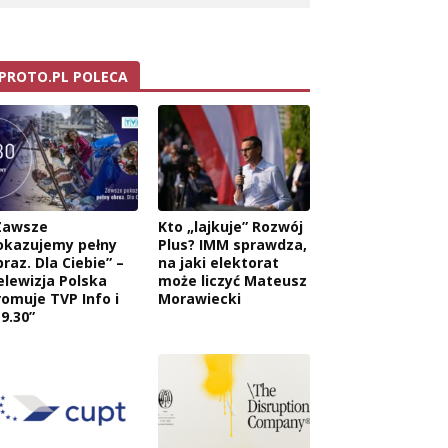
PROTO.PL POLECA
Zawsze
Kto „lajkuje” Rozwój
okazujemy pełny
Plus? IMM sprawdza,
raz. Dla Ciebie” –
na jaki elektorat
elewizja Polska
może liczyć Mateusz
romuje TVP Info i
Morawiecki
9.30”