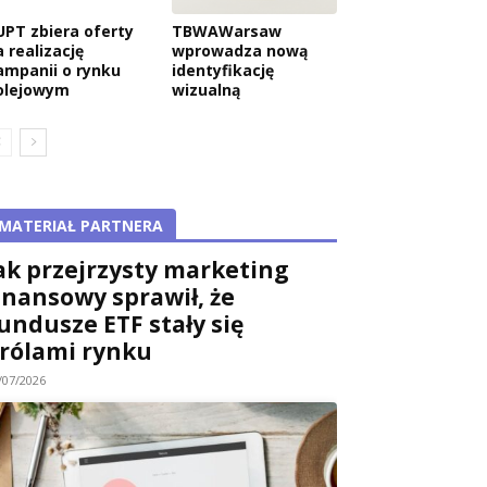
UPT zbiera oferty
TBWAWarsaw
 realizację
wprowadza nową
ampanii o rynku
identyfikację
olejowym
wizualną
MATERIAŁ PARTNERA
ak przejrzysty marketing
inansowy sprawił, że
undusze ETF stały się
rólami rynku
/07/2026