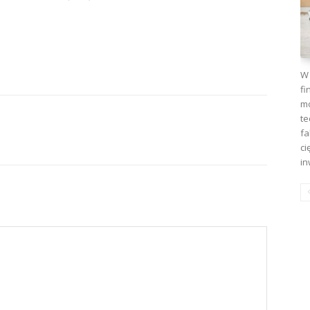
W 
fi
mo
te
fa
ci
in