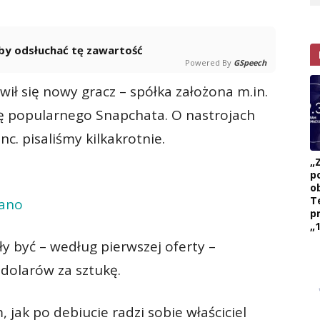
 aby odsłuchać tę zawartość
Powered By
GSpeech
wił się nowy gracz – spółka założona m.in.
ę popularnego Snapchata. O nastrojach
. pisaliśmy kilkakrotnie.
„
p
ob
T
wano
p
„1
ły być – według pierwszej oferty –
dolarów za sztukę.
 jak po debiucie radzi sobie właściciel