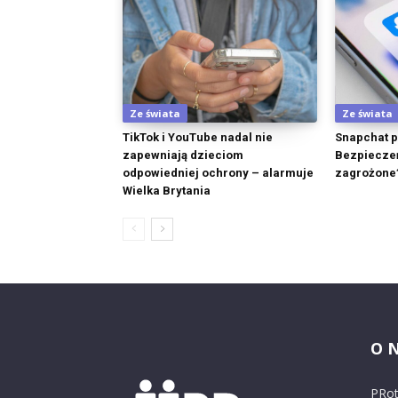
Ze świata
Ze świata
TikTok i YouTube nadal nie
Snapchat p
zapewniają dzieciom
Bezpieczeń
odpowiedniej ochrony – alarmuje
zagrożone
Wielka Brytania
O 
PRot