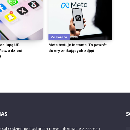
Ze świata
od lupą UE.
Meta testuje Instants. To powrót
stwo dzieci
do ery znikających zdjęć
?
NAS
S
o.pl codziennie dostarcza nowe informacje z zakresu