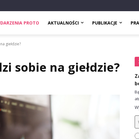
DARZENIA PROTO
AKTUALNOŚCI
PUBLIKACJE
PR
 na giełdzie?
dzi sobie na giełdzie?
Z
b
Bą
at
Wy