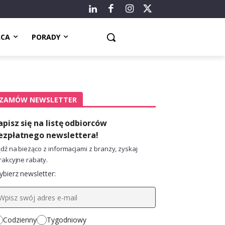
ACA
PORADY
ZAMÓW NEWSLETTER
apisz się na listę odbiorców
ezpłatnego newslettera!
dź na bieżąco z informacjami z branży, zyskaj
rakcyjne rabaty.
bierz newsletter:
Codzienny
Tygodniowy