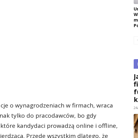
U
W
m
P
J
f
f
k
macje o wynagrodzeniach w firmach, wraca
24
dnak tylko do pracodawców, bo gdy
tóre kandydaci prowadzą online i offline,
ierdząca. Przede wszystkim dlatego, że