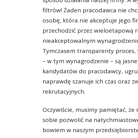
sposób działania naszej firmy. A 
filtrów! Żaden pracodawca nie chce
osobę, która nie akceptuje jego fi
przechodzić przez wieloetapową re
nieakceptowalnym wynagrodzeniu 
Tymczasem transparenty proces, 
– w tym wynagrodzenie – są jasne
kandydatów do pracodawcy, ugrun
naprawdę szanuje ich czas oraz z
rekrutacyjnych.
Oczywiście, musimy pamiętać, że 
sobie pozwolić na natychmiastowe
bowiem w naszym przedsiębiorstw