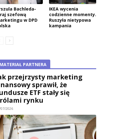
rszula Bachleda-
IKEA wycenia
raj szefową
codzienne momenty.
arketingu w DPD
Ruszyła nietypowa
olska
kampania
MATERIAŁ PARTNERA
ak przejrzysty marketing
inansowy sprawił, że
undusze ETF stały się
rólami rynku
/07/2026