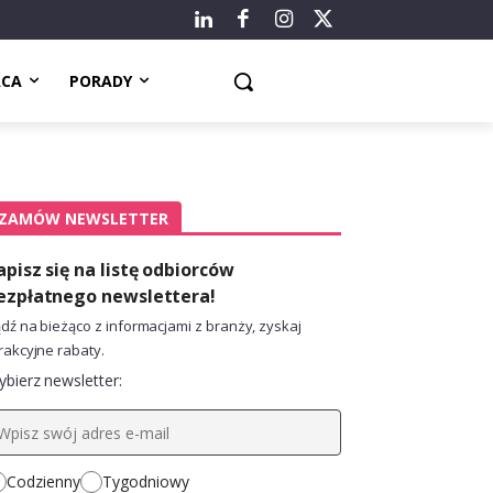
ACA
PORADY
ZAMÓW NEWSLETTER
apisz się na listę odbiorców
ezpłatnego newslettera!
dź na bieżąco z informacjami z branży, zyskaj
rakcyjne rabaty.
bierz newsletter:
Codzienny
Tygodniowy