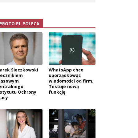
PROTO.PL POLECA
arek Sieczkowski
WhatsApp chce
zecznikiem
uporządkować
rasowym
wiadomości od firm.
entralnego
Testuje nową
nstytutu Ochrony
funkcję
racy