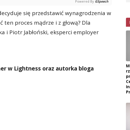
Powered By
GSpeech
a decyduje się przedstawić wynagrodzenia w
ć ten proces mądrze i z głową? Dla
 i Piotr Jabłoński, eksperci employer
M
ner w Lightness oraz autorka bloga
r
p
C
I
P