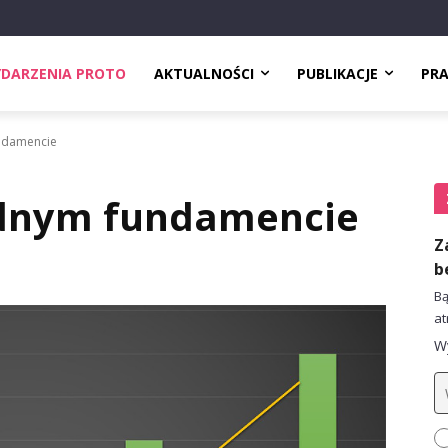
DARZENIA PROTO
AKTUALNOŚCI
PUBLIKACJE
PR
undamencie
idnym fundamencie
Z
b
Bą
at
Wy