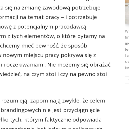
ca się na zmianę zawodową potrzebuje
rmacji na temat pracy – i potrzebuje
zmowę z potencjalnym pracodawcą.
W 
m z tych elementów, o które pytamy na
fi
mo
ż chcemy mieć pewność, że sposób
te
w nowym miejscu pracy pokrywa się z
fa
ci
 i oczekiwaniami. Nie możemy się obrażać
in
iedzieć, na czym stoi i czy na pewno stoi
 rozumieją, zapominają zwykle, że celem
 brandingowych nie jest przyciągnięcie
ylko tych, którym faktycznie odpowiada