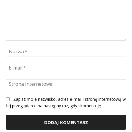
Komentarz:
Na
E-
mai
St
Int
Zapisz moje nazwisko, adres e-mail i stronę internetową w
tej przeglądarce na następny raz, gdy skomentuję.