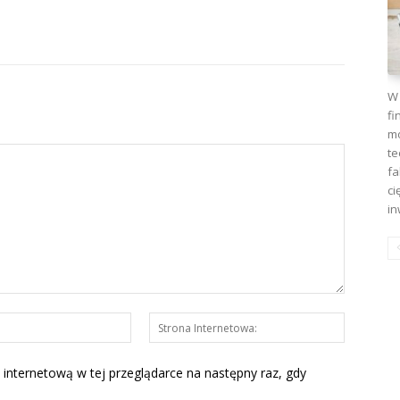
W 
fi
mo
te
fa
ci
in
E-
Strona
mail:*
Interneto
 internetową w tej przeglądarce na następny raz, gdy