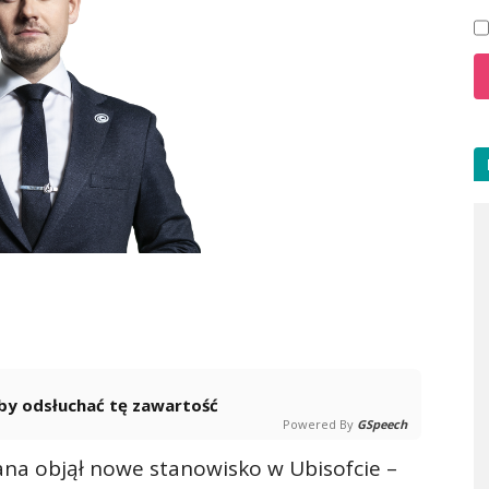
 aby odsłuchać tę zawartość
Powered By
GSpeech
ana objął nowe stanowisko w Ubisofcie –