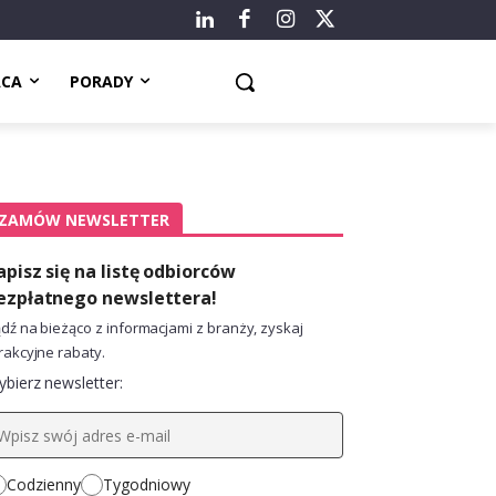
ACA
PORADY
ZAMÓW NEWSLETTER
apisz się na listę odbiorców
ezpłatnego newslettera!
dź na bieżąco z informacjami z branży, zyskaj
rakcyjne rabaty.
bierz newsletter:
Codzienny
Tygodniowy