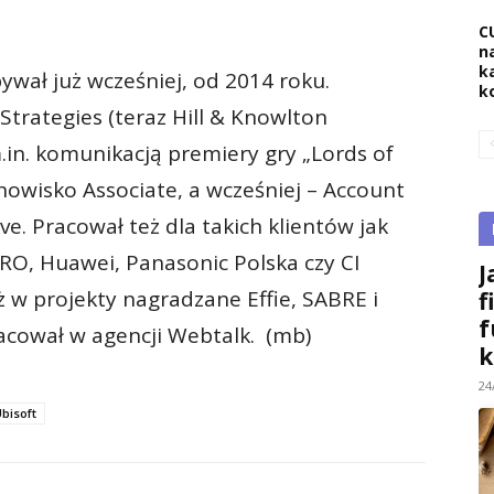
C
na
k
wał już wcześniej, od 2014 roku.
k
Strategies (teraz Hill & Knowlton
m.in. komunikacją premiery gry „Lords of
nowisko Associate, a wcześniej – Account
ve. Pracował też dla takich klientów jak
ARO, Huawei, Panasonic Polska czy CI
J
w projekty nagradzane Effie, SABRE i
f
f
acował w agencji Webtalk. (mb)
k
24
bisoft