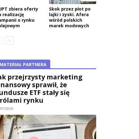
UPT zbiera oferty
Skok przez płot po
 realizację
lajki i zyski. Afera
ampanii o rynku
wśród polskich
olejowym
marek modowych
MATERIAŁ PARTNERA
ak przejrzysty marketing
inansowy sprawił, że
undusze ETF stały się
rólami rynku
/07/2026