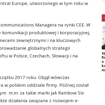
entral Europe, utworzonego w tym roku w
r Communications Managera na rynki CEE. W
 komunikacji produktowej i korporacyjnej,
tnerami zewnętrznymi i na kluczowych
rowadzanie globalnych strategii
Sp
ftu w Polsce, Czechach, Słowacji i na
R
o
k
m
oczątku 2017 roku. Objął wówczas
 w polskim oddziale firmy. Później został
 m.in. za takie marki jak Rainbow Six
akże działania związane z rozwojem e-