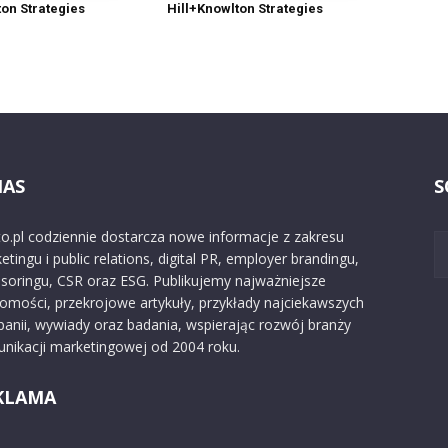
ton Strategies
Hill+Knowlton Strategies
NAS
S
o.pl codziennie dostarcza nowe informacje z zakresu
etingu i public relations, digital PR, employer brandingu,
soringu, CSR oraz ESG. Publikujemy najważniejsze
omości, przekrojowe artykuły, przykłady najciekawszych
anii, wywiady oraz badania, wspierając rozwój branży
nikacji marketingowej od 2004 roku.
KLAMA