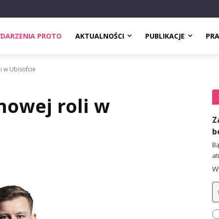
DARZENIA PROTO
AKTUALNOŚCI
PUBLIKACJE
PR
i w Ubisofcie
nowej roli w
Z
b
Bą
at
Wy