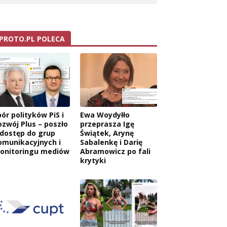
PROTO.PL POLECA
ór polityków PiS i
Ewa Woydyłło
ozwój Plus – poszło
przeprasza Igę
 dostęp do grup
Świątek, Arynę
omunikacyjnych i
Sabalenkę i Darię
onitoringu mediów
Abramowicz po fali
krytyki