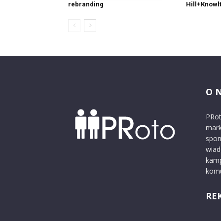
rebranding
Hill+Knowl
O 
PRot
mark
spon
wiad
kamp
komu
RE