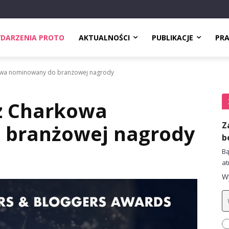
DARZENIA PROTO
AKTUALNOŚCI
PUBLIKACJE
PR
kowa nominowany do branżowej nagrody
 z Charkowa
Z
 branżowej nagrody
b
Bą
at
Wy