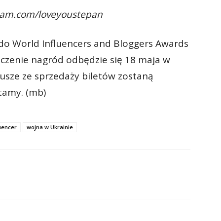
gram.com/loveyoustepan
do World Influencers and Bloggers Awards
ęczenie nagród odbędzie się 18 maja w
usze ze sprzedaży biletów zostaną
tamy. (mb)
luencer
wojna w Ukrainie