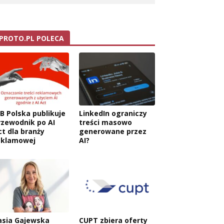
PROTO.PL POLECA
AB Polska publikuje
LinkedIn ograniczy
rzewodnik po AI
treści masowo
ct dla branży
generowane przez
eklamowej
AI?
asia Gajewska
CUPT zbiera oferty