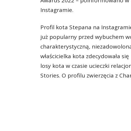
Awards 2022 – poinformowano w p
Instagramie.
Profil kota Stepana na Instagrami
już popularny przed wybuchem wo
charakterystyczną, niezadowoloną
właścicielka kota zdecydowała się
losy kota w czasie ucieczki relac
Stories. O profilu zwierzęcia z C