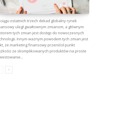
ciągu ostatnich trzech dekad globalny rynek
nansowy uległ gwałtownym zmianom, a głównym
torem tych zmian jest dostęp do nowoczesnych
chnologii. Innym ważnym powodem tych zmian jest
kt, że marketing finansowy przeniósł punkt
ężkości ze skomplikowanych produktów na proste
westowanie...