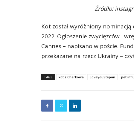
Źródło: insta
Kot został wyróżniony nominacją 
2022. Ogłoszenie zwycięzców i wr
Cannes – napisano w poście. Fund
przekazane na rzecz Ukrainy – czy
TAGS
kot z Charkowa
LoveyouStepan
pet inf