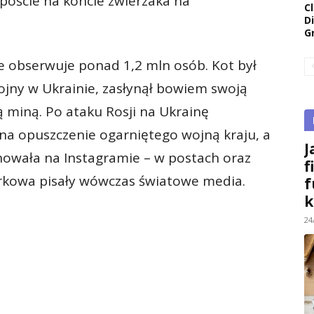
oście na koncie zwierzaka na
Cl
D
G
e obserwuje ponad 1,2 mln osób. Kot był
jny w Ukrainie, zasłynął bowiem swoją
 miną. Po ataku Rosji na Ukrainę
 na opuszczenie ogarniętego wojną kraju, a
J
jonowała na Instagramie – w postach oraz
f
harkowa pisały wówczas światowe media.
f
k
24