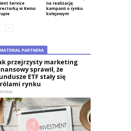
ient Service
na realizację
irectorką w Keino
kampanii o rynku
rupie
kolejowym
MATERIAŁ PARTNERA
ak przejrzysty marketing
inansowy sprawił, że
undusze ETF stały się
rólami rynku
/07/2026