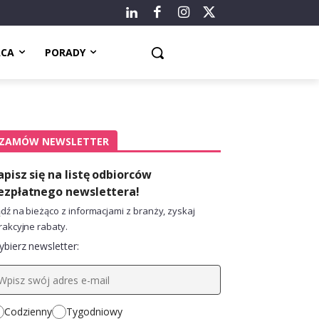
ACA
PORADY
ZAMÓW NEWSLETTER
apisz się na listę odbiorców
ezpłatnego newslettera!
dź na bieżąco z informacjami z branży, zyskaj
rakcyjne rabaty.
bierz newsletter:
Codzienny
Tygodniowy