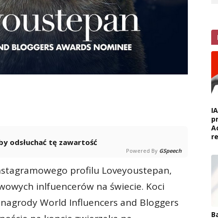
I
p
A
r
 aby odsłuchać tę zawartość
Powered By
GSpeech
instagramowego profilu Loveyoustepan,
ywowych inlfuencerów na świecie. Koci
 nagrody World Influencers and Bloggers
B