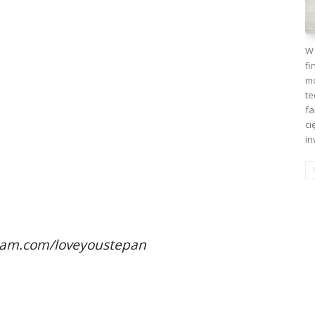
W 
fi
mo
te
fa
ci
in
gram.com/loveyoustepan