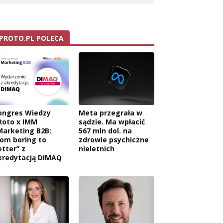
PROTO.PL POLECA
ongres Wiedzy
Meta przegrała w
Roto x IMM
sądzie. Ma wpłacić
Marketing B2B:
567 mln dol. na
rom boring to
zdrowie psychiczne
etter” z
nieletnich
kredytacją DIMAQ