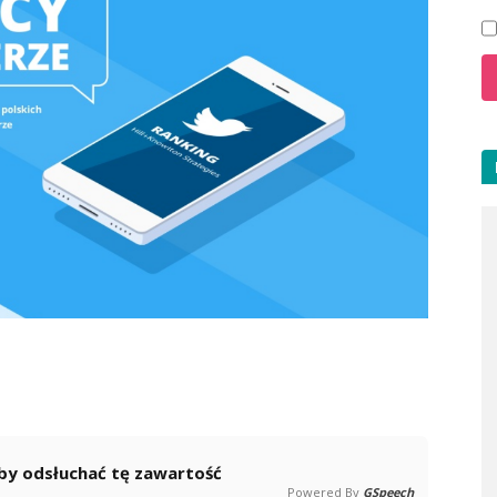
 aby odsłuchać tę zawartość
Powered By
GSpeech