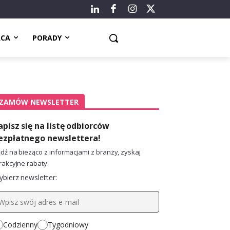
ACA
PORADY
ZAMÓW NEWSLETTER
apisz się na listę odbiorców
ezpłatnego newslettera!
dź na bieżąco z informacjami z branży, zyskaj
rakcyjne rabaty.
bierz newsletter:
Codzienny
Tygodniowy