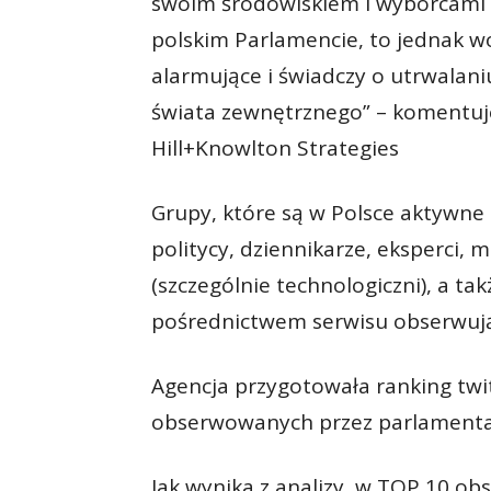
swoim środowiskiem i wyborcami c
polskim Parlamencie, to jednak w
alarmujące i świadczy o utrwalani
świata zewnętrznego” – komentuj
Hill+Knowlton Strategies
Grupy, które są w Polsce aktywne 
politycy, dziennikarze, eksperci, 
(szczególnie technologiczni), a tak
pośrednictwem serwisu obserwują 
Agencja przygotowała ranking twi
obserwowanych przez parlamenta
Jak wynika z analizy, w TOP 10 o