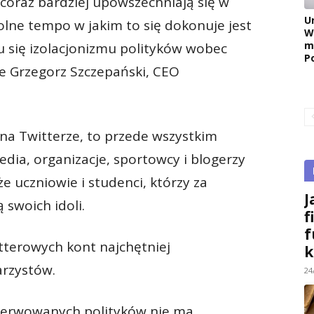
oraz bardziej upowszechniają się w
U
olne tempo w jakim to się dokonuje jest
W
m
u się izolacjonizmu polityków wobec
P
e Grzegorz Szczepański, CEO
na Twitterze, to przede wszystkim
media, organizacje, sportowcy i blogerzy
że uczniowie i studenci, którzy za
J
swoich idoli.
f
f
tterowych kont najchętniej
k
rzystów.
24
bserwowanych polityków nie ma