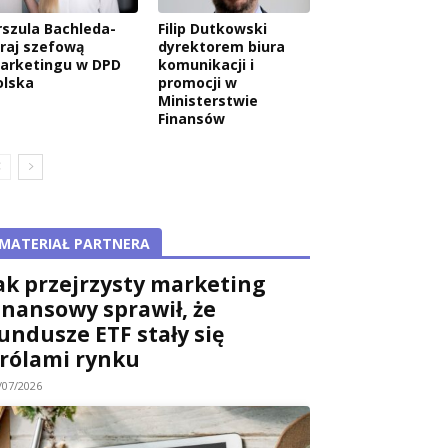
rszula Bachleda-
Filip Dutkowski
raj szefową
dyrektorem biura
arketingu w DPD
komunikacji i
olska
promocji w
Ministerstwie
Finansów
MATERIAŁ PARTNERA
ak przejrzysty marketing
inansowy sprawił, że
undusze ETF stały się
rólami rynku
/07/2026