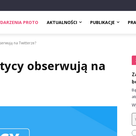
DARZENIA PROTO
AKTUALNOŚCI
PUBLIKACJE
PR
serwują na Twitterze?
itycy obserwują na
Z
b
Bą
at
Wy