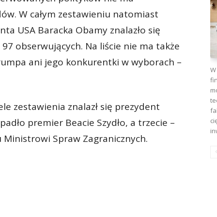
ądów. W całym zestawieniu natomiast
denta USA Baracka Obamy znalazło się
 97 obserwujących. Na liście nie ma także
umpa ani jego konkurentki w wyborach –
W 
fi
mo
te
ele zestawienia znalazł się prezydent
fa
ci
padło premier Beacie Szydło, a trzecie –
in
 Ministrowi Spraw Zagranicznych.