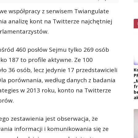
 we współpracy z serwisem Twiangulate
a analizę kont na Twitterze najchętniej
rlamentarzystów.
śród 460 posłów Sejmu tylko 269 osób
lko 187 to profile aktywne. Ze 100
o 36 osób, lecz jedynie 17 przedstawicieli
K
P
 Dla porównania, według danych z badania
„
f
tegies w 2013 roku, konto na Twitterze
b
a
orów.
o zestawienia jest obserwacja, że
nia informacji i komunikowania się ze