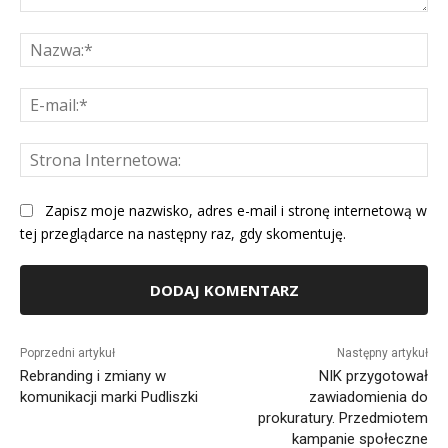
Komentarz:
Na
E-
mai
St
Int
Zapisz moje nazwisko, adres e-mail i stronę internetową w
tej przeglądarce na następny raz, gdy skomentuję.
Alternative:
Poprzedni artykuł
Następny artykuł
Rebranding i zmiany w
NIK przygotował
komunikacji marki Pudliszki
zawiadomienia do
prokuratury. Przedmiotem
kampanie społeczne