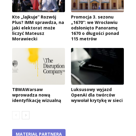
Kto „lajkuje” Rozwój
Promocja 3. sezonu
Plus? IMM sprawdza, na
„1670”: we Wrocławiu
jaki elektorat może
odsłonięto Panoramę
liczyć Mateusz
1670 o długości ponad
Morawiecki
115 metrów
TBWAWarsaw
Luksusowy wyjazd
wprowadza nową
OpenAI dla twórców
identyfikację wizualną
wywołał krytykę w sieci
MATERIAŁ PARTNERA