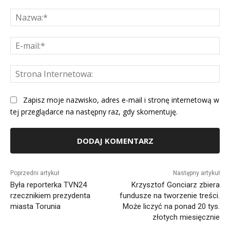
Komentarz:
Na
E-
mai
St
Int
Zapisz moje nazwisko, adres e-mail i stronę internetową w
tej przeglądarce na następny raz, gdy skomentuję.
Alternative:
Poprzedni artykuł
Następny artykuł
Była reporterka TVN24
Krzysztof Gonciarz zbiera
rzecznikiem prezydenta
fundusze na tworzenie treści.
miasta Torunia
Może liczyć na ponad 20 tys.
złotych miesięcznie