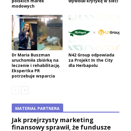
polskich marek
wywołał krytykę w sieci
modowych
Dr Maria Buszman
N42 Group odpowiada
uruchomiła zbiórkę na
za Projekt In the City
leczenie i rehabilitację.
dla Herbapolu
Ekspertka PR
potrzebuje wsparcia
MATERIAŁ PARTNERA
Jak przejrzysty marketing
finansowy sprawił, że fundusze