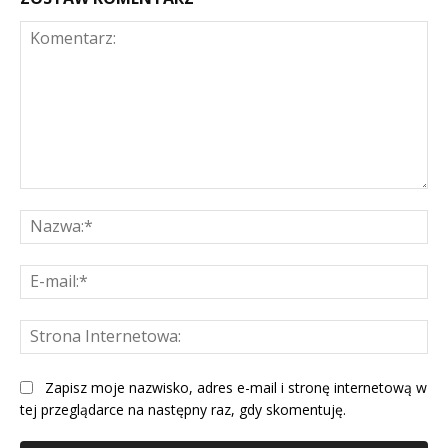
Komentarz:
Na
E-
mai
St
Int
Zapisz moje nazwisko, adres e-mail i stronę internetową w
tej przeglądarce na następny raz, gdy skomentuję.