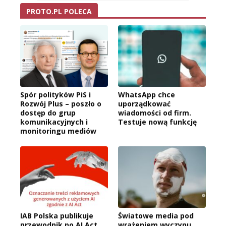
PROTO.PL POLECA
Spór polityków PiS i
WhatsApp chce
Rozwój Plus – poszło o
uporządkować
dostęp do grup
wiadomości od firm.
komunikacyjnych i
Testuje nową funkcję
monitoringu mediów
IAB Polska publikuje
Światowe media pod
przewodnik po AI Act
wrażeniem wyczynu