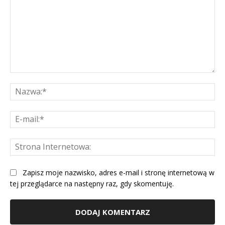
Komentarz:
Na
E-
mai
St
Int
Zapisz moje nazwisko, adres e-mail i stronę internetową w
tej przeglądarce na następny raz, gdy skomentuję.