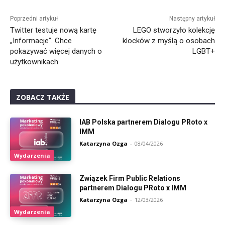
Alternative:
Poprzedni artykuł
Następny artykuł
Twitter testuje nową kartę
LEGO stworzyło kolekcję
„Informacje”. Chce
klocków z myślą o osobach
pokazywać więcej danych o
LGBT+
użytkownikach
ZOBACZ TAKŻE
IAB Polska partnerem Dialogu PRoto x
IMM
Katarzyna Ozga
-
08/04/2026
Wydarzenia
Związek Firm Public Relations
partnerem Dialogu PRoto x IMM
Katarzyna Ozga
-
12/03/2026
Wydarzenia