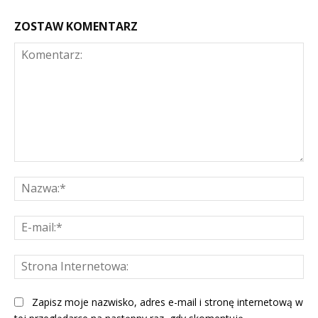
ZOSTAW KOMENTARZ
Komentarz:
Na
E-
mai
St
Int
Zapisz moje nazwisko, adres e-mail i stronę internetową w