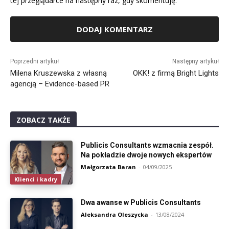
tej przeglądarce na następny raz, gdy skomentuję.
Alternative:
Poprzedni artykuł
Następny artykuł
Milena Kruszewska z własną
OKK! z firmą Bright Lights
agencją – Evidence-based PR
ZOBACZ TAKŻE
Publicis Consultants wzmacnia zespół.
Na pokładzie dwoje nowych ekspertów
Małgorzata Baran
-
04/09/2025
Klienci i kadry
Dwa awanse w Publicis Consultants
Aleksandra Oleszycka
-
13/08/2024