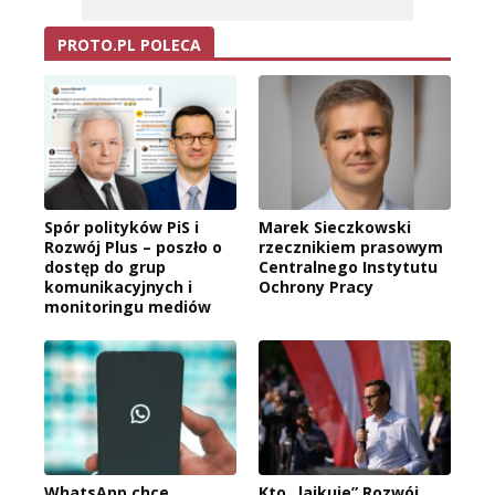
PROTO.PL POLECA
Spór polityków PiS i
Marek Sieczkowski
Rozwój Plus – poszło o
rzecznikiem prasowym
dostęp do grup
Centralnego Instytutu
komunikacyjnych i
Ochrony Pracy
monitoringu mediów
WhatsApp chce
Kto „lajkuje” Rozwój