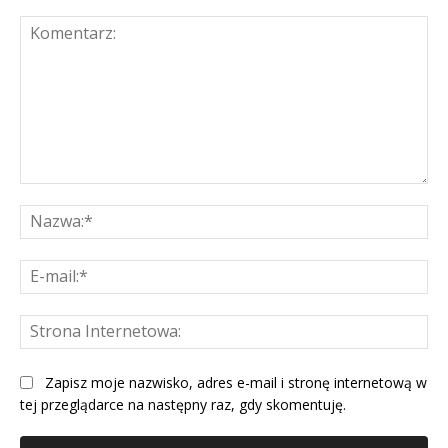
Komentarz:
Na
E-
mai
St
Int
Zapisz moje nazwisko, adres e-mail i stronę internetową w
tej przeglądarce na następny raz, gdy skomentuję.