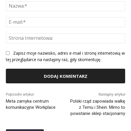
Na
E-
mai
St
Int
Zapisz moje nazwisko, adres e-mail i stronę internetową w
tej przeglądarce na następny raz, gdy skomentuję.
Alternative:
Poprzedni artykuł
Następny artykuł
Meta zamyka centrum
Polski rząd zapowiada walkę
komunikacyjne Workplace
z Temu i Shein. Mimo to
powstanie sklep stacjonarny