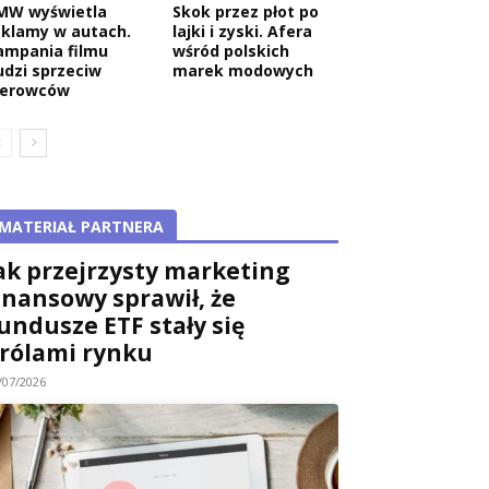
MW wyświetla
Skok przez płot po
eklamy w autach.
lajki i zyski. Afera
ampania filmu
wśród polskich
udzi sprzeciw
marek modowych
ierowców
MATERIAŁ PARTNERA
ak przejrzysty marketing
inansowy sprawił, że
undusze ETF stały się
rólami rynku
/07/2026