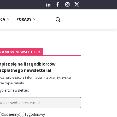
ACA
PORADY
ZAMÓW NEWSLETTER
apisz się na listę odbiorców
ezpłatnego newslettera!
dź na bieżąco z informacjami z branży, zyskaj
rakcyjne rabaty.
bierz newsletter:
Codzienny
Tygodniowy