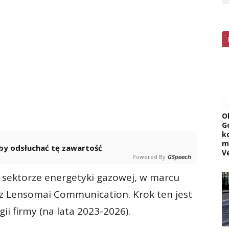
O
G
k
m
 aby odsłuchać tę zawartość
V
Powered By
GSpeech
w sektorze energetyki gazowej, w marcu
z Lensomai Communication. Krok ten jest
ii firmy (na lata 2023-2026).