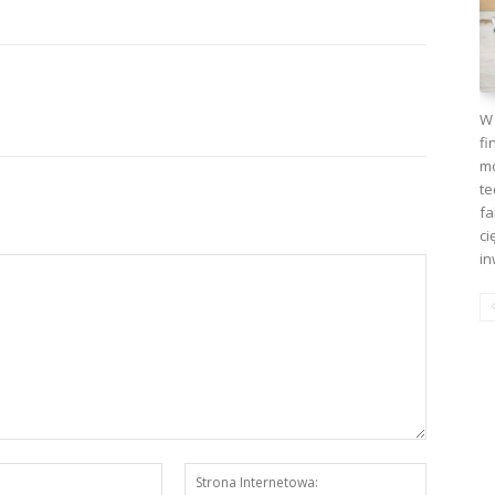
W 
fi
mo
te
fa
ci
in
E-
Strona