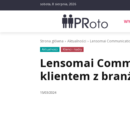
sobota, 8 sierpnia, 2026
WY
Strona główna
Aktualności
Lensomai Communicatio
Aktualności
Klienci i kadry
Lensomai Comm
klientem z bra
15/03/2024