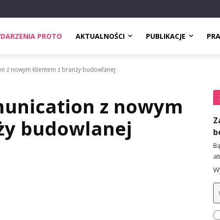
DARZENIA PROTO
AKTUALNOŚCI
PUBLIKACJE
PR
n z nowym klientem z branży budowlanej
unication z nowym
Z
nży budowlanej
b
Bą
at
Wy