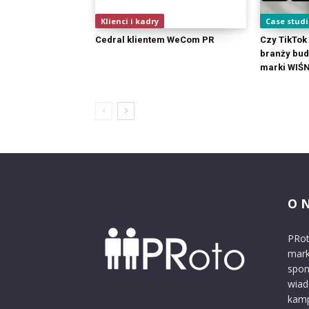
Klienci i kadry
Case studi
Cedral klientem WeCom PR
Czy TikTok 
branży bud
marki WIŚ
O 
PRot
mark
spon
wiad
kamp