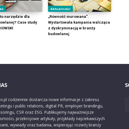
es
Aktualności
to narzędzie dla
„Równość murowana”.
owlanej? Case study
Wystartowała kampania walcząca
NIOWSKI
z dyskryminacją w branży
budowlanej
NAS
S
o.pl codziennie dostarcza nowe informacje z zakresu
etingu i public relations, digital PR, employer brandingu,
soringu, CSR oraz ESG. Publikujemy najważniejsze
omości, przekrojowe artykuły, przykłady najciekawszych
anii, wywiady oraz badania, wspierając rozwój branży