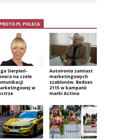
PROTO.PL POLECA
lga Sierpień-
Autoironia zamiast
onera na czele
marketingowych
omunikacji
szablonów. Bedoes
arketingowej w
2115 w kampanii
ectrze
marki Activia