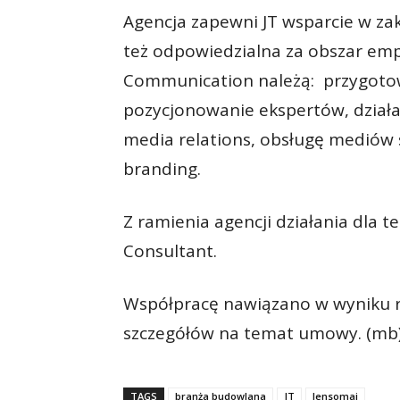
Agencja zapewni JT wsparcie w zak
też odpowiedzialna za obszar em
Communication należą: przygotow
pozycjonowanie ekspertów, działan
media relations, obsługę mediów
branding.
Z ramienia agencji działania dla t
Consultant.
Współpracę nawiązano w wyniku r
szczegółów na temat umowy. (mb
TAGS
branża budowlana
JT
lensomai