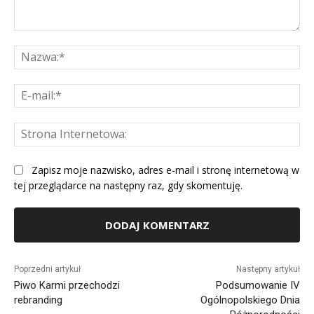
Komentarz:
Na
E-
mai
St
Int
Zapisz moje nazwisko, adres e-mail i stronę internetową w
tej przeglądarce na następny raz, gdy skomentuję.
Alternative:
Poprzedni artykuł
Następny artykuł
Piwo Karmi przechodzi
Podsumowanie IV
rebranding
Ogólnopolskiego Dnia