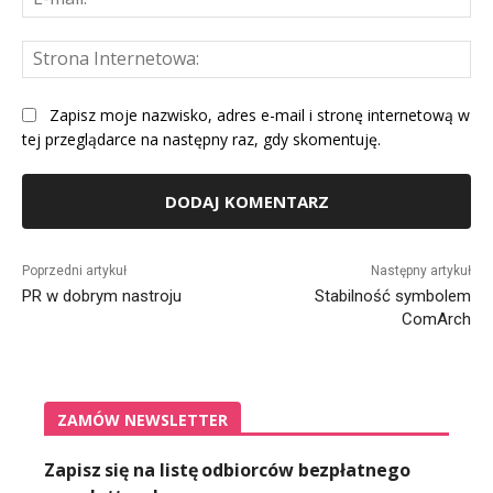
mai
St
Int
Zapisz moje nazwisko, adres e-mail i stronę internetową w
tej przeglądarce na następny raz, gdy skomentuję.
Alternative:
Poprzedni artykuł
Następny artykuł
PR w dobrym nastroju
Stabilność symbolem
ComArch
ZAMÓW NEWSLETTER
Zapisz się na listę odbiorców bezpłatnego