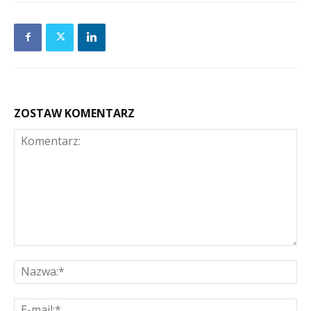
ZOSTAW KOMENTARZ
Komentarz:
Na
E-