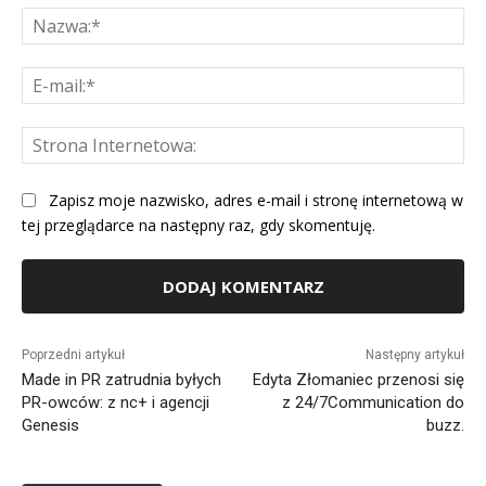
Na
E-
mai
St
Int
Zapisz moje nazwisko, adres e-mail i stronę internetową w
tej przeglądarce na następny raz, gdy skomentuję.
Alternative:
Poprzedni artykuł
Następny artykuł
Made in PR zatrudnia byłych
Edyta Złomaniec przenosi się
PR-owców: z nc+ i agencji
z 24/7Communication do
Genesis
buzz.