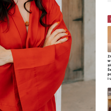
Z
w
s
Ś
p
i 