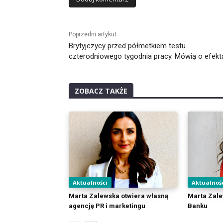
Alternative:
Poprzedni artykuł
Brytyjczycy przed półmetkiem testu
czterodniowego tygodnia pracy. Mówią o efekt
ZOBACZ TAKŻE
Aktualności
Aktualnoś
Marta Zalewska otwiera własną
Marta Zale
agencję PR i marketingu
Banku