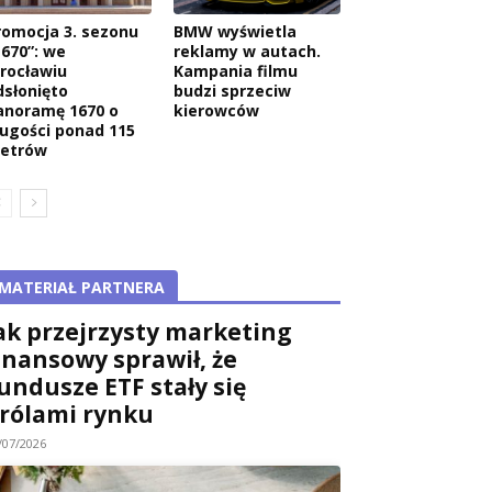
romocja 3. sezonu
BMW wyświetla
1670”: we
reklamy w autach.
rocławiu
Kampania filmu
dsłonięto
budzi sprzeciw
anoramę 1670 o
kierowców
ługości ponad 115
etrów
MATERIAŁ PARTNERA
ak przejrzysty marketing
inansowy sprawił, że
undusze ETF stały się
rólami rynku
/07/2026