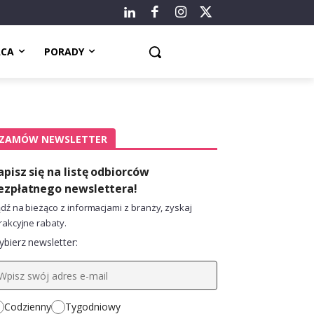
ACA
PORADY
ZAMÓW NEWSLETTER
apisz się na listę odbiorców
ezpłatnego newslettera!
dź na bieżąco z informacjami z branży, zyskaj
rakcyjne rabaty.
bierz newsletter:
Codzienny
Tygodniowy