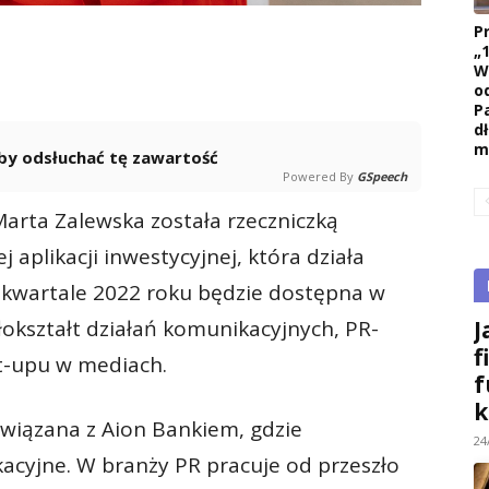
P
„
W
o
P
d
m
 aby odsłuchać tę zawartość
Powered By
GSpeech
arta Zalewska została rzeczniczką
aplikacji inwestycyjnej, która działa
IV kwartale 2022 roku będzie dostępna w
J
okształt działań komunikacyjnych, PR-
f
t-upu w mediach.
f
k
wiązana z Aion Bankiem, gdzie
24
acyjne. W branży PR pracuje od przeszło