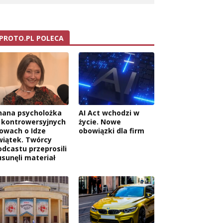
PROTO.PL POLECA
nana psycholożka
AI Act wchodzi w
 kontrowersyjnych
życie. Nowe
łowach o Idze
obowiązki dla firm
wiątek. Twórcy
odcastu przeprosili
usunęli materiał