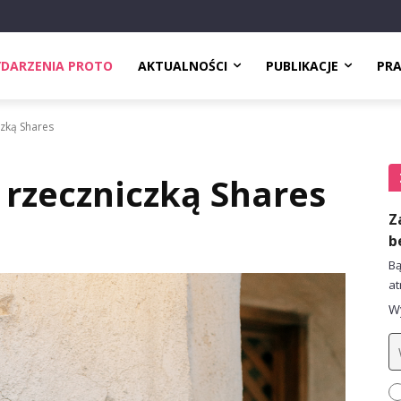
DARZENIA PROTO
AKTUALNOŚCI
PUBLIKACJE
PR
zką Shares
rzeczniczką Shares
Z
b
Bą
at
Wy