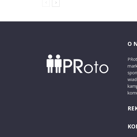
O 
PRot
mark
spon
wiad
kamp
komu
RE
KO