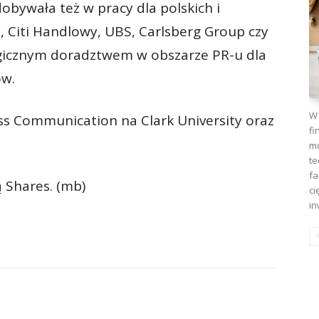
obywała też w pracy dla polskich i
y, Citi Handlowy, UBS, Carlsberg Group czy
tegicznym doradztwem w obszarze PR-u dla
ów.
W 
ss Communication na Clark University oraz
fi
mo
te
fa
ą Shares. (mb)
ci
in