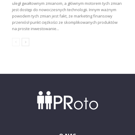
uległ gwałtownym zmianom, a głównym motorem tych zmian
jest dostęp do nowoczesnych technologii. Innym ważnym
powodem tych zmian jest fakt, że marketing finansowy
przeniósł punkt ciężkości ze skomplikowanych produktów
na proste inwestowanie...