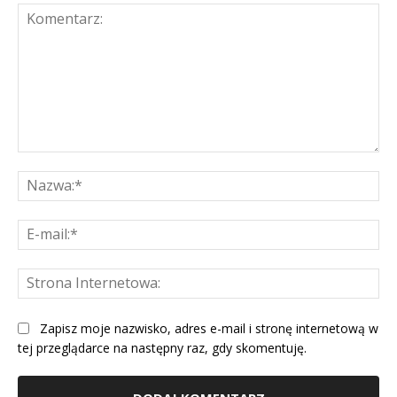
Komentarz:
Na
E-
mai
St
Int
Zapisz moje nazwisko, adres e-mail i stronę internetową w
tej przeglądarce na następny raz, gdy skomentuję.