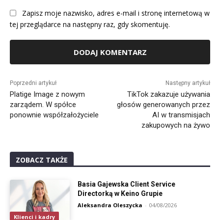
Zapisz moje nazwisko, adres e-mail i stronę internetową w
tej przeglądarce na następny raz, gdy skomentuję.
Alternative:
Poprzedni artykuł
Następny artykuł
Platige Image z nowym
TikTok zakazuje używania
zarządem. W spółce
głosów generowanych przez
ponownie współzałożyciele
AI w transmisjach
zakupowych na żywo
ZOBACZ TAKŻE
Basia Gajewska Client Service
Directorką w Keino Grupie
Aleksandra Oleszycka
-
04/08/2026
Klienci i kadry