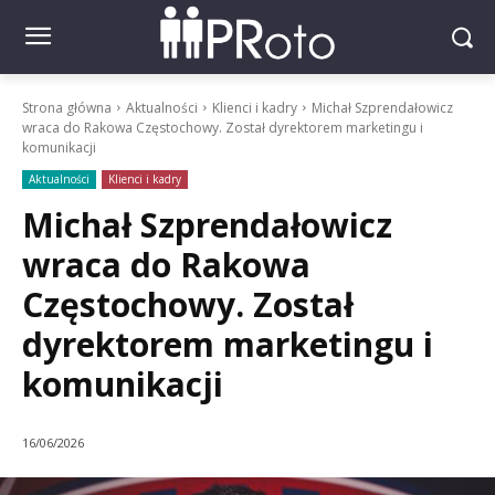
Strona główna
Aktualności
Klienci i kadry
Michał Szprendałowicz
wraca do Rakowa Częstochowy. Został dyrektorem marketingu i
komunikacji
Aktualności
Klienci i kadry
Michał Szprendałowicz
wraca do Rakowa
Częstochowy. Został
dyrektorem marketingu i
komunikacji
16/06/2026