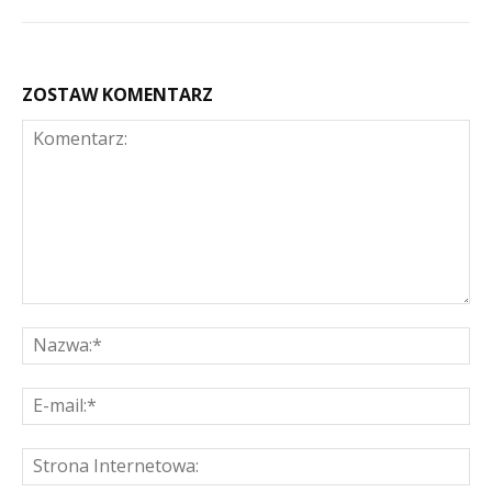
ZOSTAW KOMENTARZ
Komentarz:
Na
E-
mai
St
Int