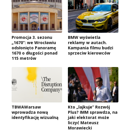
Promocja 3. sezonu
BMW wyświetla
„1670”: we Wrocławiu
reklamy w autach.
odsłonięto Panoramę
Kampania filmu budzi
1670 o długości ponad
sprzeciw kierowców
115 metrów
TBWAWarsaw
Kto „lajkuje” Rozwój
wprowadza nową
Plus? IMM sprawdza, na
identyfikację wizualną
jaki elektorat może
liczyć Mateusz
Morawiecki