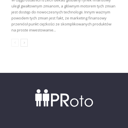
W ciągu ostatnich trzech dekad globalny rynek finansowy
uległ gwałtownym zmianom, a głównym motorem tych zmian
jest dostęp do nowoczesnych technologii. Innym ważnym
powodem tych zmian jest fakt, że marketing finansowy
przeniósł punkt ciężkości ze skomplikowanych produktów
na proste inwestowanie...