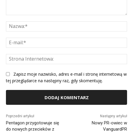
Komentarz:
Na
E-
mai
St
Int
Zapisz moje nazwisko, adres e-mail i stronę internetową w
tej przeglądarce na następny raz, gdy skomentuję.
Alternative:
Poprzedni artykuł
Następny artykuł
Pentagon przygotowuje się
Nowy PR-owiec w
do nowych przecieków z
VanguardPR