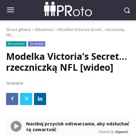
Strona główna
Aktualności
Modelka Victoria’s Secret… rzeczniczką
NFL
Aktualności
Ze świata
Modelka Victoria’s Secret…
rzeczniczką NFL [wideo]
19/10/2010
Naciśnij przycisk odtwarzania, aby odsłuchać
tę zawartość
Powered By
GSpeech