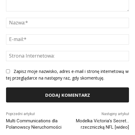
Komentarz:
Na
E-
mai
St
Int
Zapisz moje nazwisko, adres e-mail i stronę internetową w
tej przeglądarce na następny raz, gdy skomentuję.
Alternative:
Poprzedni artykuł
Następny artykuł
Multi Communications dla
Modelka Victoria’s Secret…
Polanowscy Nieruchomości
rzeczniczką NFL [wideo]