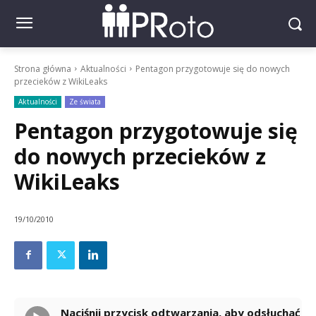
Strona główna
Aktualności
Pentagon przygotowuje się do nowych
przecieków z WikiLeaks
Aktualności
Ze świata
Pentagon przygotowuje się
do nowych przecieków z
WikiLeaks
19/10/2010
Naciśnij przycisk odtwarzania, aby odsłuchać