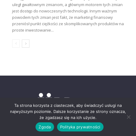
uległ gwałtownym zmianom, a głównym motorem tych zmian
jest dostęp do nowoczesnych technologii. Innym ważnym
powodem tych zmian jest fakt, że marketing finansowy
przeniósł punkt ciężkości ze skomplikowanych produktów na
proste inwestowanie...
Ta strona korzysta z ciasteczek, aby świadczyć usługi na
najwyższym poziomie. Dalsze korzystanie ze strony oznacza,
że zgadzasz się na ich użycie.
Zgoda
Polityka prywatności