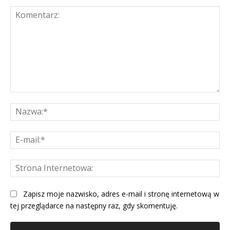
Komentarz:
Na
E-
mai
St
Int
Zapisz moje nazwisko, adres e-mail i stronę internetową w
tej przeglądarce na następny raz, gdy skomentuję.