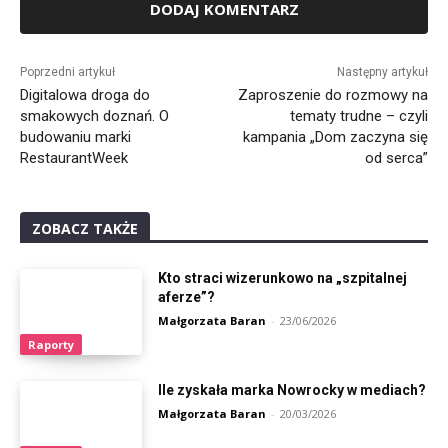
Alternative:
Poprzedni artykuł
Następny artykuł
Digitalowa droga do
Zaproszenie do rozmowy na
smakowych doznań. O
tematy trudne – czyli
budowaniu marki
kampania „Dom zaczyna się
RestaurantWeek
od serca”
ZOBACZ TAKŻE
Kto straci wizerunkowo na „szpitalnej
aferze”?
Małgorzata Baran
-
23/06/2026
Raporty
Ile zyskała marka Nowrocky w mediach?
Małgorzata Baran
-
20/03/2026