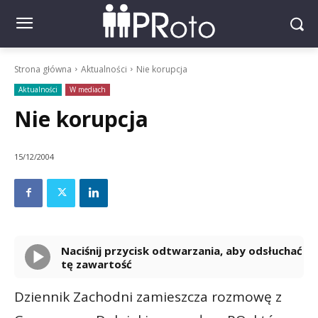
Strona główna
Aktualności
Nie korupcja
Aktualności
W mediach
Nie korupcja
15/12/2004
Naciśnij przycisk odtwarzania, aby odsłuchać
tę zawartość
Powered By
GSpeech
Dziennik Zachodni zamieszcza rozmowę z