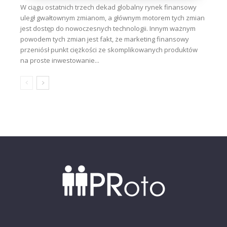
W ciągu ostatnich trzech dekad globalny rynek finansowy
uległ gwałtownym zmianom, a głównym motorem tych zmian
jest dostęp do nowoczesnych technologii. Innym ważnym
powodem tych zmian jest fakt, że marketing finansowy
przeniósł punkt ciężkości ze skomplikowanych produktów
na proste inwestowanie...