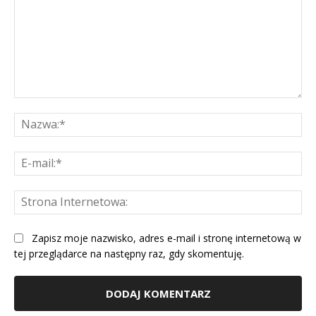
Komentarz:
Na
E-
mai
St
Int
Zapisz moje nazwisko, adres e-mail i stronę internetową w
tej przeglądarce na następny raz, gdy skomentuję.