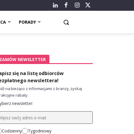
ACA
PORADY
ZAMÓW NEWSLETTER
apisz się na listę odbiorców
ezpłatnego newslettera!
dź na bieżąco z informacjami z branży, zyskaj
rakcyjne rabaty.
bierz newsletter:
Codzienny
Tygodniowy