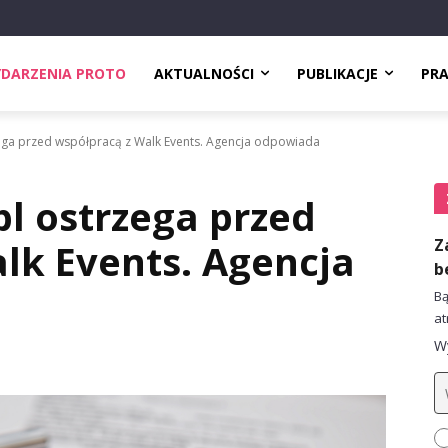
DARZENIA PROTO
AKTUALNOŚCI
PUBLIKACJE
PR
zega przed współpracą z Walk Events. Agencja odpowiada
pl ostrzega przed
Z
lk Events. Agencja
b
Bą
at
Wy