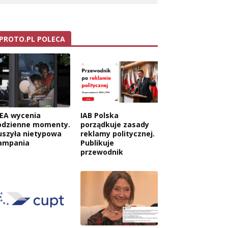
PROTO.PL POLECA
KEA wycenia
IAB Polska
odzienne momenty.
porządkuje zasady
uszyła nietypowa
reklamy politycznej.
ampania
Publikuje
przewodnik