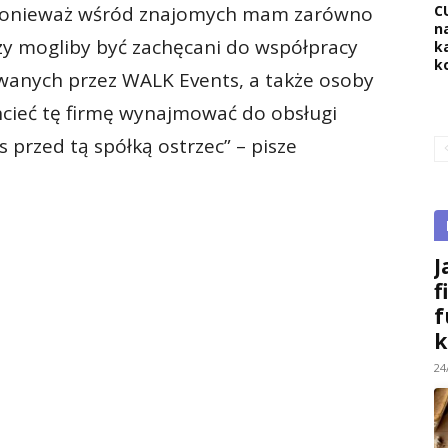
C
, ponieważ wśród znajomych mam zarówno
na
zy mogliby być zachęcani do współpracy
k
k
wanych przez WALK Events, a także osoby
hcieć tę firmę wynajmować do obsługi
s przed tą spółką ostrzec” – pisze
J
f
f
k
24