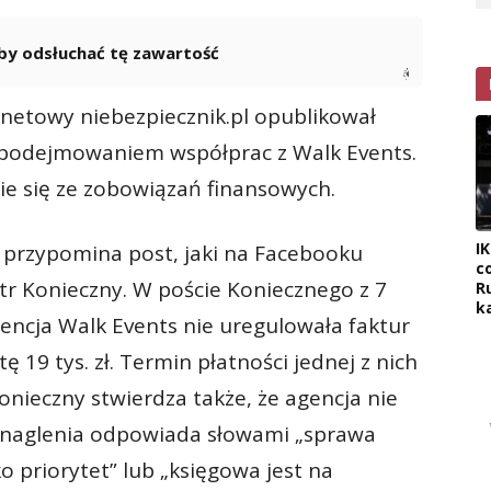
 aby odsłuchać tę zawartość
Powered By
GSpeech
rnetowy niebezpiecznik.pl opublikował
d podejmowaniem współprac z Walk Events.
e się ze zobowiązań finansowych.
I
e przypomina post, jaki na Facebooku
c
otr Konieczny. W poście Koniecznego z 7
R
k
encja Walk Events nie uregulowała faktur
 19 tys. zł. Termin płatności jednej z nich
onieczny stwierdza także, że agencja nie
ponaglenia odpowiada słowami „sprawa
o priorytet” lub „księgowa jest na