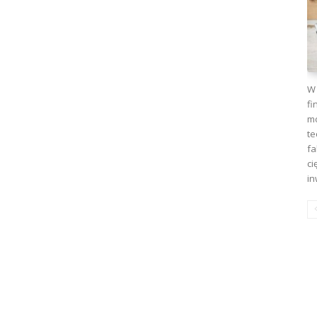
W 
fi
mo
te
fa
ci
in