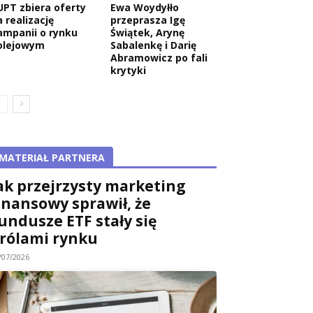
UPT zbiera oferty
Ewa Woydyłło
 realizację
przeprasza Igę
ampanii o rynku
Świątek, Arynę
olejowym
Sabalenkę i Darię
Abramowicz po fali
krytyki
MATERIAŁ PARTNERA
ak przejrzysty marketing
inansowy sprawił, że
undusze ETF stały się
rólami rynku
/07/2026