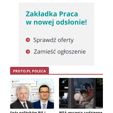
PROTO.PL POLECA
Spór polityków PiS i
IKEA wycenia codzienne