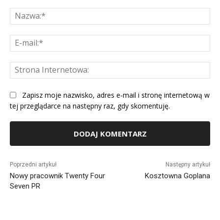
Komentarz:
Na
E-
mai
St
Int
Zapisz moje nazwisko, adres e-mail i stronę internetową w
tej przeglądarce na następny raz, gdy skomentuję.
Alternative:
Poprzedni artykuł
Następny artykuł
Nowy pracownik Twenty Four
Kosztowna Goplana
Seven PR