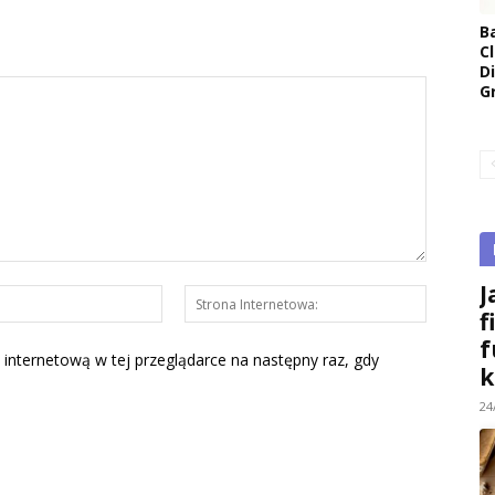
B
Cl
D
G
J
E-
Strona
f
mail:*
Interneto
f
 internetową w tej przeglądarce na następny raz, gdy
k
24