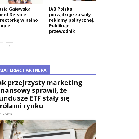
asia Gajewska
IAB Polska
ient Service
porządkuje zasady
irectorką w Keino
reklamy politycznej.
rupie
Publikuje
przewodnik
MATERIAŁ PARTNERA
ak przejrzysty marketing
inansowy sprawił, że
wa:
undusze ETF stały się
rólami rynku
/07/2026