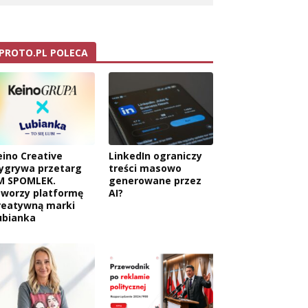
PROTO.PL POLECA
eino Creative
LinkedIn ograniczy
ygrywa przetarg
treści masowo
M SPOMLEK.
generowane przez
tworzy platformę
AI?
reatywną marki
ubianka