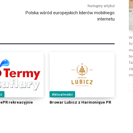
Następny artykuł
Polska wśród europejskich liderów mobilnego
internetu
W 
fi
mo
te
fa
ci
in
ci
Aktualności
ePR rekreacyjnie
Browar Lubicz z Harmonique PR