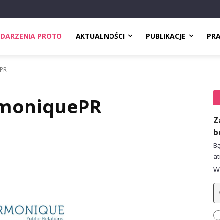
DARZENIA PROTO
AKTUALNOŚCI
PUBLIKACJE
PR
ePR
rmoniquePR
Z
b
Bą
at
Wy