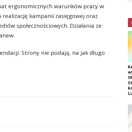
emat ergonomicznych warunków pracy w
realizację kampanii zasięgowej oraz
ediów społecznościowych. Działania ze
Ganew.
dacji. Strony nie podają, na jak długo
K
w
S
S
k
L