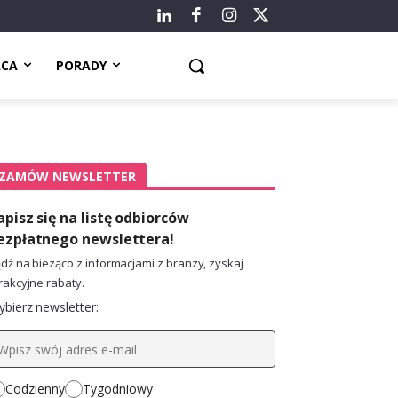
ACA
PORADY
ZAMÓW NEWSLETTER
apisz się na listę odbiorców
ezpłatnego newslettera!
dź na bieżąco z informacjami z branży, zyskaj
rakcyjne rabaty.
bierz newsletter:
Codzienny
Tygodniowy