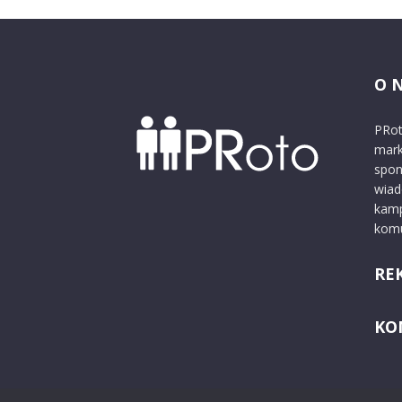
O 
PRot
mark
spon
wiad
kamp
komu
RE
KO