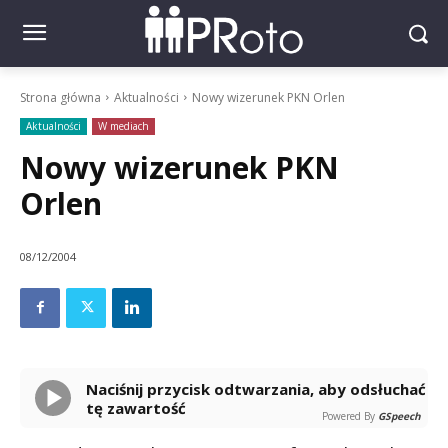
Strona główna
Aktualności
Nowy wizerunek PKN Orlen
Aktualności
W mediach
Nowy wizerunek PKN
Orlen
08/12/2004
Naciśnij przycisk odtwarzania, aby odsłuchać
tę zawartość
Powered By
GSpeech