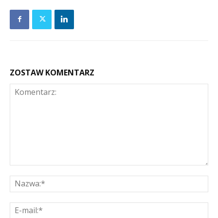
ZOSTAW KOMENTARZ
Komentarz:
Na
E-
mai