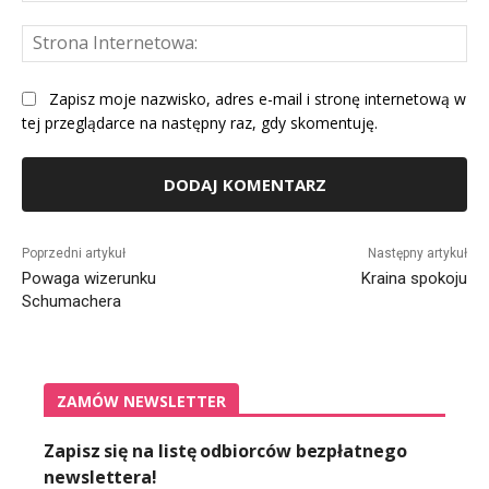
St
Int
Zapisz moje nazwisko, adres e-mail i stronę internetową w
tej przeglądarce na następny raz, gdy skomentuję.
Alternative:
Poprzedni artykuł
Następny artykuł
Powaga wizerunku
Kraina spokoju
Schumachera
ZAMÓW NEWSLETTER
Zapisz się na listę odbiorców bezpłatnego
newslettera!