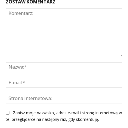
ZOSTAW KOMENTARZ
Komentarz:
Na
E-
mai
St
Int
Zapisz moje nazwisko, adres e-mail i stronę internetową w
tej przeglądarce na następny raz, gdy skomentuję.