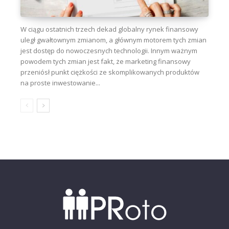
W ciągu ostatnich trzech dekad globalny rynek finansowy
uległ gwałtownym zmianom, a głównym motorem tych zmian
jest dostęp do nowoczesnych technologii. Innym ważnym
powodem tych zmian jest fakt, że marketing finansowy
przeniósł punkt ciężkości ze skomplikowanych produktów
na proste inwestowanie...