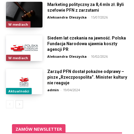
Marketing polityczny za 8,4 mln zł. Byli
szefowie PFN z zarzutami
Aleksandra Oleszycka
-
15/07/2026
W mediach
Siedem lat czekania na jawność. Polska
Fundacja Narodowa ujawnia koszty
agencji PR
Aleksandra Oleszycka
-
10/02/2026
W mediach
Zarząd PFN dostał pokaźne odprawy –
pisze „Rzeczpospolita”. Minister kultury
nie reaguje
admin
-
19/04/2024
Aktualności
ZAMÓW NEWSLETTER