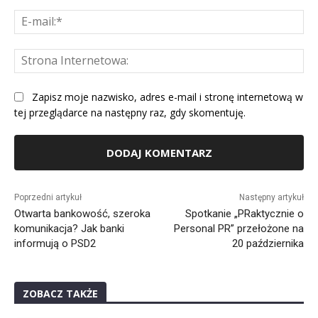
E-
mai
St
Int
Zapisz moje nazwisko, adres e-mail i stronę internetową w
tej przeglądarce na następny raz, gdy skomentuję.
Alternative:
Poprzedni artykuł
Następny artykuł
Otwarta bankowość, szeroka
Spotkanie „PRaktycznie o
komunikacja? Jak banki
Personal PR” przełożone na
informują o PSD2
20 października
ZOBACZ TAKŻE