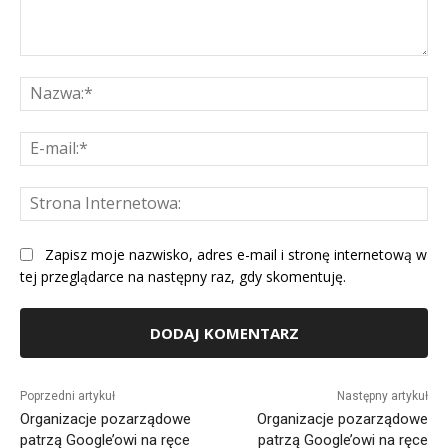
Komentarz:
Na
E-
mai
St
Int
Zapisz moje nazwisko, adres e-mail i stronę internetową w
tej przeglądarce na następny raz, gdy skomentuję.
Alternative:
Poprzedni artykuł
Następny artykuł
Organizacje pozarządowe
Organizacje pozarządowe
patrzą Google’owi na ręce
patrzą Google’owi na ręce