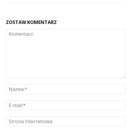
ZOSTAW KOMENTARZ
Komentarz:
Na
E-
mai
St
Int