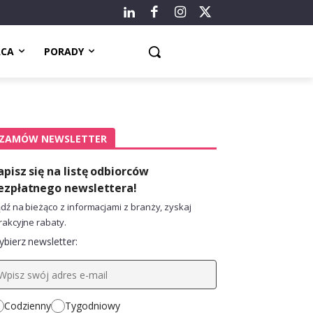
ACA
PORADY
ZAMÓW NEWSLETTER
apisz się na listę odbiorców
ezpłatnego newslettera!
dź na bieżąco z informacjami z branży, zyskaj
rakcyjne rabaty.
bierz newsletter:
Codzienny
Tygodniowy