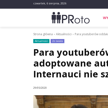
czwartek, 6 sierpnia, 2026
WY
Strona główna
Aktualności
Para youtuberów oddała 
Aktualności
Ze świata
Para youtuberó
adoptowane aut
Internauci nie s
29/05/2020