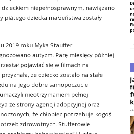
D
d dzieckiem niepełnosprawnym, nawiązano
u
na
y piątego dziecka małżeństwa zostały
re
E
p
iu 2019 roku Myka Stauffer
agnozowano autyzm. Parę miesięcy później
przestał pojawiać się w filmach na
przyznała, że dziecko zostało na stałe
J
lędu na jego dobre samopoczucie
f
f
łumaczyli nieotrzymaniem pełnej
k
ya ze strony agencji adopcyjnej oraz
24
dnoczonych, że chłopiec potrzebuje kogoś
 potrzeb zdrowotnych. Stufferowie