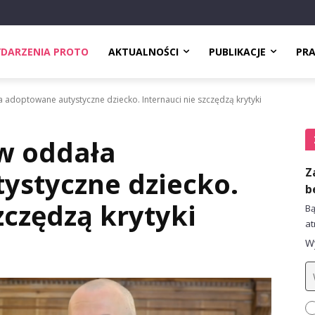
DARZENIA PROTO
AKTUALNOŚCI
PUBLIKACJE
PR
adoptowane autystyczne dziecko. Internauci nie szczędzą krytyki
w oddała
Z
ystyczne dziecko.
b
zczędzą krytyki
Bą
at
Wy