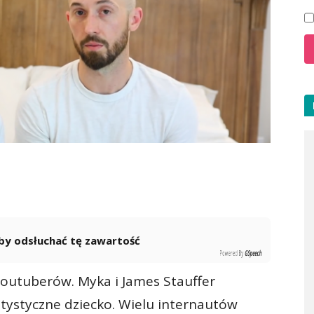
 aby odsłuchać tę zawartość
Powered By
GSpeech
outuberów. Myka i James Stauffer
utystyczne dziecko. Wielu internautów