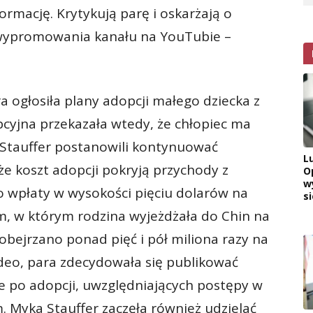
rmację. Krytykują parę i oskarżają o
 wypromowania kanału na YouTubie –
a ogłosiła plany adopcji małego dziecka z
pcyjna przekazała wtedy, że chłopiec ma
 Stauffer postanowili kontynuować
L
że koszt adopcji pokryją przychody z
O
w
o wpłaty w wysokości pięciu dolarów na
si
lm, w którym rodzina wyjeżdżała do Chin na
bejrzano ponad pięć i pół miliona razy na
deo, para zdecydowała się publikować
cie po adopcji, uwzględniających postępy w
. Myka Stauffer zaczęła również udzielać