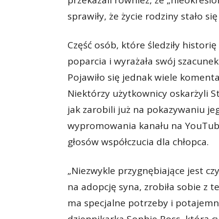
przekazali również, że „nieokreś
sprawiły, że życie rodziny stało si
Część osób, które śledziły historię
poparcia i wyrażała swój szacunek
Pojawiło się jednak wiele koment
Niektórzy użytkownicy oskarżyli S
jak zarobili już na pokazywaniu j
wypromowania kanału na YouTubie.
głosów współczucia dla chłopca.
„Niezwykle przygnębiające jest czy
na adopcję syna, zrobiła sobie z t
ma specjalne potrzeby i potajemni