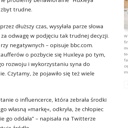
lone problemy behawioralne” Huxleya
ę zbyt trudne.
 przez dłuższy czas, wysyłała parze słowa
 za odwagę w podjęciu tak trudnej decyzji.
W 
fi
arzy negatywnych – opisuje bbc.com.
mo
taufferów o pozbycie się Huxleya po tym,
te
fa
ego rozwoju i wykorzystaniu syna do
ci
in
 Czytamy, że pojawiło się też wiele
tanie o influencerce, która zebrała środki
ego własną »markę«, odkryła, że chłopiec
e go oddała” – napisała na Twitterze