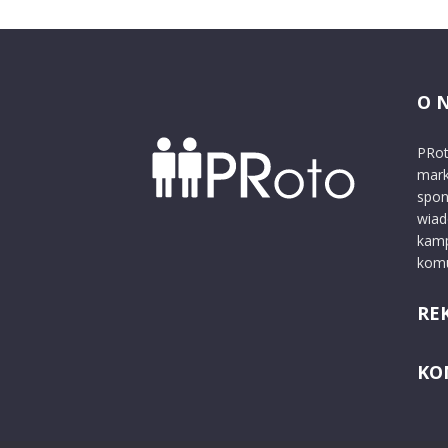
O 
PRot
mark
spon
wiad
kamp
komu
RE
KO