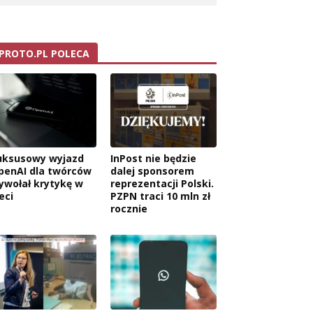
PROTO.PL POLECA
uksusowy wyjazd
InPost nie będzie
penAI dla twórców
dalej sponsorem
ywołał krytykę w
reprezentacji Polski.
eci
PZPN traci 10 mln zł
rocznie