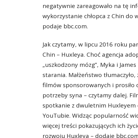
negatywnie zareagowało na tę info
wykorzystanie chłopca z Chin do
podaje bbc.com.
Jak czytamy, w lipcu 2016 roku par
Chin – Huxleya. Choć agencja ado
„uszkodzony mózg”, Myka i James
starania. Małżeństwo tłumaczyło, 
filmów sponsorowanych i prosiło 
potrzeby syna – czytamy dalej. Fi
spotkanie z dwuletnim Huxleyem o
YouTubie. Widząc popularność wi
więcej treści pokazujących ich ży
rozwoju Huxleya – dodaje bbc.com