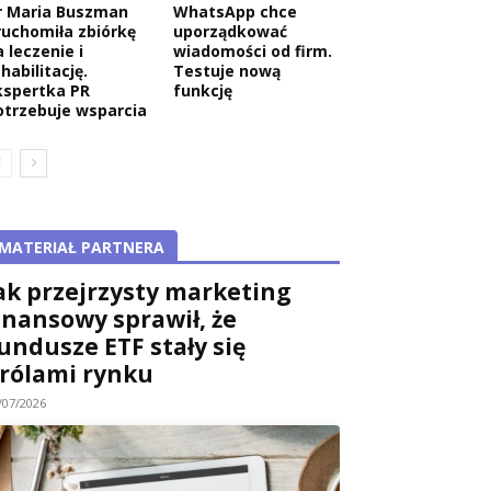
r Maria Buszman
WhatsApp chce
ruchomiła zbiórkę
uporządkować
 leczenie i
wiadomości od firm.
habilitację.
Testuje nową
kspertka PR
funkcję
otrzebuje wsparcia
MATERIAŁ PARTNERA
ak przejrzysty marketing
inansowy sprawił, że
undusze ETF stały się
rólami rynku
/07/2026