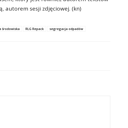
, autorem sesji zdjęciowej. (kn)
a środowiska
RLG Repack
segregacja odpadów