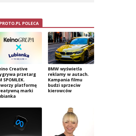
PROTO.PL POLECA
eino Creative
BMW wyświetla
ygrywa przetarg
reklamy w autach.
M SPOMLEK.
Kampania filmu
tworzy platformę
budzi sprzeciw
reatywną marki
kierowców
ubianka