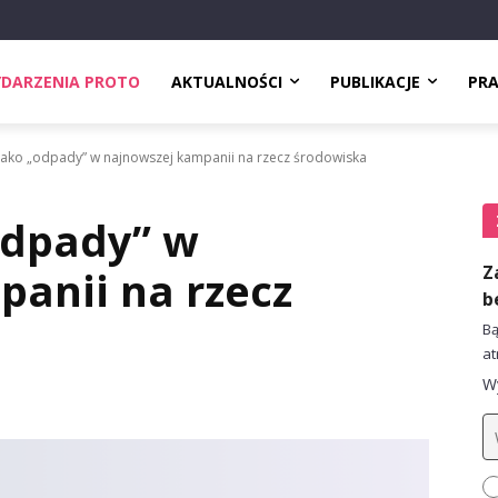
DARZENIA PROTO
AKTUALNOŚCI
PUBLIKACJE
PR
jako „odpady” w najnowszej kampanii na rzecz środowiska
odpady” w
Z
anii na rzecz
b
Bą
at
Wy