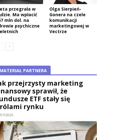
eta przegrała w
Olga Sierpień-
ądzie. Ma wpłacić
Gonera na czele
67 mln dol. na
komunikacji
drowie psychiczne
marketingowej w
ieletnich
Vectrze
MATERIAŁ PARTNERA
ak przejrzysty marketing
inansowy sprawił, że
undusze ETF stały się
rólami rynku
/07/2026