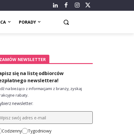
ACA
PORADY
ZAMÓW NEWSLETTER
apisz się na listę odbiorców
ezpłatnego newslettera!
dź na bieżąco z informacjami z branży, zyskaj
rakcyjne rabaty.
bierz newsletter:
Codzienny
Tygodniowy