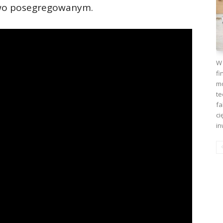
owo posegregowanym.
W 
fi
mo
te
fa
ci
in