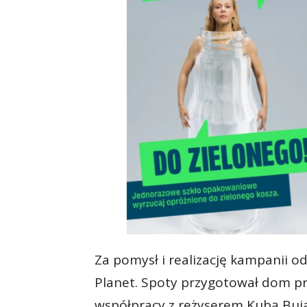
Za pomysł i realizację kampanii 
Planet. Spoty przygotował dom p
współpracy z reżyserem Kubą Buj