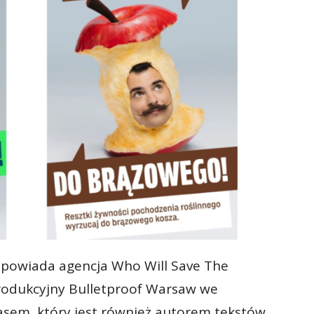
odpowiada agencja Who Will Save The
rodukcyjny Bulletproof Warsaw we
asem, który jest również autorem tekstów