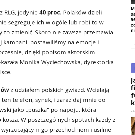
M
z RLG, jedynie
40 proc.
Polaków dzieli
s
5
ie segreguje ich w ogóle lub robi to w
z
n
 to zmienić. Skoro nie zawsze przemawia
j kampanii postawiliśmy na emocje i
cześnie, dzięki popisom aktorskim
zekazała Monika Wyciechowska, dyrektorka
lsce.
J
f
tów
z udziałem polskich gwiazd. Wcielają
f
ten telefon, synek, i zaraz daj mnie do
k
ski jako „puszka” po napoju, która
24
 kosza. W poszczególnych spotach każdy z
 wyrzucającym go przechodniem i usilnie