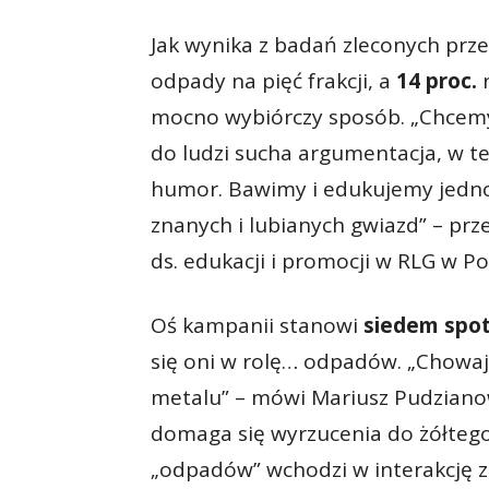
Jak wynika z badań zleconych prze
odpady na pięć frakcji, a
14 proc.
n
mocno wybiórczy sposób. „Chcemy
do ludzi sucha argumentacja, w te
humor. Bawimy i edukujemy jedno
znanych i lubianych gwiazd” – pr
ds. edukacji i promocji w RLG w Po
Oś kampanii stanowi
siedem spo
się oni w rolę… odpadów. „Chowaj 
metalu” – mówi Mariusz Pudzianow
domaga się wyrzucenia do żółtego
„odpadów” wchodzi w interakcję z