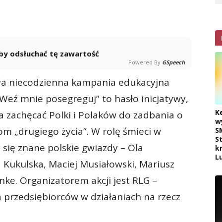
 aby odsłuchać tę zawartość
Powered By
GSpeech
ła niecodzienna kampania edukacyjna
eź mnie posegreguj” to hasło inicjatywy,
K
 zachęcać Polki i Polaków do zadbania o
w
 „drugiego życia”. W rolę śmieci w
S
S
 się znane polskie gwiazdy – Ola
k
L
 Kukulska, Maciej Musiałowski, Mariusz
ke. Organizatorem akcji jest RLG –
a przedsiębiorców w działaniach na rzecz