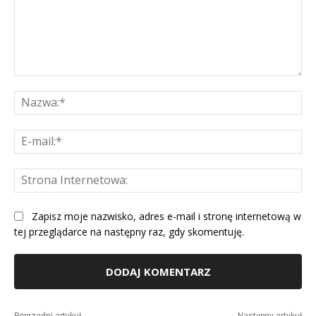
Komentarz:
Na
E-
mai
St
Int
Zapisz moje nazwisko, adres e-mail i stronę internetową w
tej przeglądarce na następny raz, gdy skomentuję.
Alternative: