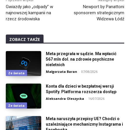
Poprzedni artykuł
Następny artykuł
Gwiazdy jako „odpady” w
Newport by Panattoni
najnowszej kampanii na
sponsorem strategicznym
rzecz środowiska
Widzewa Łódź
ZOBACZ TAKŻE
Meta przegrała w sądzie. Ma wpłacić
567 mln dol. na zdrowie psychiczne
nieletnich
Małgorzata Baran
-
07/08/2026
Ze świata
Konta dla dzieci w bezpłatnej wersji
Spotify. Platforma rozszerza dostęp
Aleksandra Oleszycka
-
16/07/2026
Ze świata
Meta naruszyła przepisy UE? Chodzi o
uzależniające mechanizmy Instagrama i
Facebooka