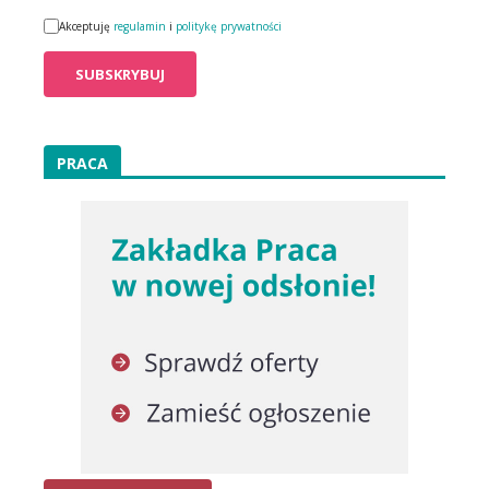
Akceptuję
regulamin
i
politykę prywatności
PRACA