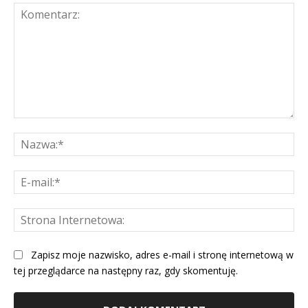
Komentarz:
Na
E-
mai
St
Int
Zapisz moje nazwisko, adres e-mail i stronę internetową w
tej przeglądarce na następny raz, gdy skomentuję.