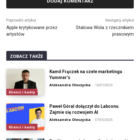
Alternative:
Poprzedni artykuł
Następny artykuł
Apple krytykowane przez
Stalowa Wola z rzecznikiem
artystów
prasowym
ZOBACZ TAKŻE
Kamil Frączek na czele marketingu
Yummer’s
Aleksandra Oleszycka
-
16/07/2026
Klienci i kadry
Paweł Góral dołączył do Labconu.
Zajmie się rozwojem AI
Aleksandra Oleszycka
-
07/05/2026
Klienci i kadry