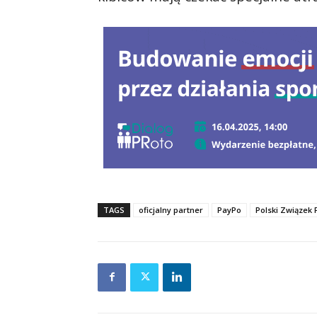
TAGS
oficjalny partner
PayPo
Polski Związek P