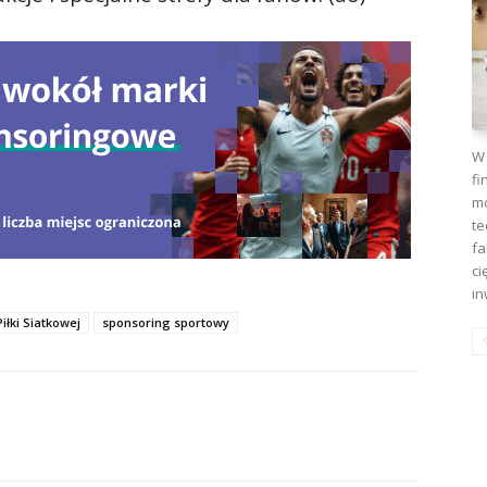
W 
fi
mo
te
fa
ci
in
iłki Siatkowej
sponsoring sportowy