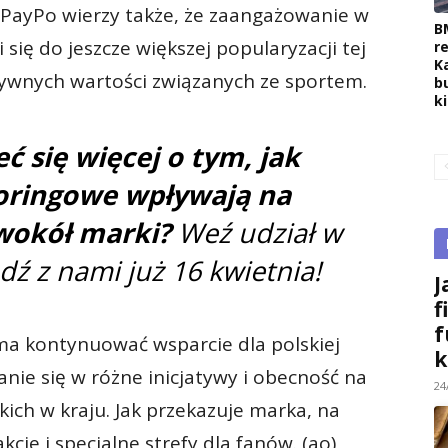
. PayPo wierzy także, że zaangażowanie w
B
 się do jeszcze większej popularyzacji tej
r
K
ywnych wartości związanych ze sportem.
b
k
ć się więcej o tym, jak
soringowe wpływają na
wokół marki?
Weź udział w
ądź z nami już 16 kwietnia!
J
f
f
 kontynuować wsparcie dla polskiej
k
nie się w różne inicjatywy i obecność na
24
ich w kraju. Jak przekazuje marka, na
cje i specjalne strefy dla fanów. (ao)