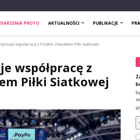
DARZENIA PROTO
AKTUALNOŚCI
PUBLIKACJE
PR
tynuuje współpracę z Polskim Związkiem Piłki Siatkowej
je współpracę z
Z
em Piłki Siatkowej
b
Bą
at
Wy