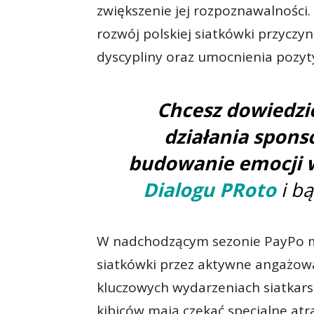
zwiększenie jej rozpoznawalności
rozwój polskiej siatkówki przyczyni
dyscypliny oraz umocnienia pozyt
Chcesz dowiedzie
działania spon
budowanie emocji 
Dialogu PRoto
i b
W nadchodzącym sezonie PayPo ma
siatkówki przez aktywne angażowa
kluczowych wydarzeniach siatkarsk
kibiców mają czekać specjalne atrak