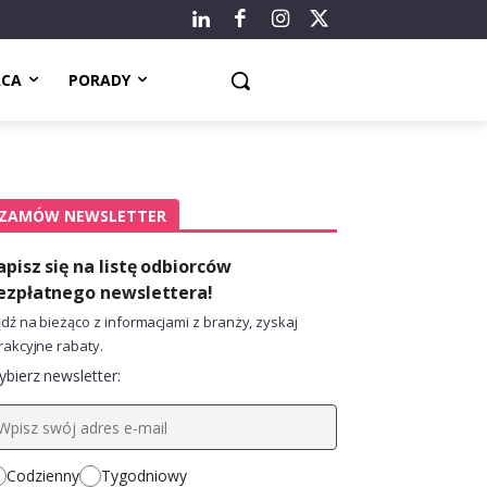
ACA
PORADY
ZAMÓW NEWSLETTER
apisz się na listę odbiorców
ezpłatnego newslettera!
dź na bieżąco z informacjami z branży, zyskaj
rakcyjne rabaty.
bierz newsletter:
Codzienny
Tygodniowy