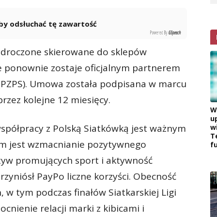
 aby odsłuchać tę zawartość
Powered By
GSpeech
 odroczone skierowane do sklepów
e ponownie zostaje oficjalnym partnerem
j (PZPS). Umowa została podpisana w marcu
rzez kolejne 12 miesięcy.
W
u
współpracy z Polską Siatkówką jest ważnym
w
T
elem jest wzmacnianie pozytywnego
f
atyw promujących sport i aktywność
rzyniósł PayPo liczne korzyści. Obecność
 w tym podczas finałów Siatkarskiej Ligi
nienie relacji marki z kibicami i