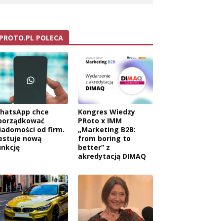
PROTO.PL POLECA
hatsApp chce
Kongres Wiedzy
porządkować
PRoto x IMM
iadomości od firm.
„Marketing B2B:
estuje nową
from boring to
unkcję
better” z
akredytacją DIMAQ