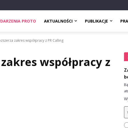
DARZENIA PROTO
AKTUALNOŚCI
PUBLIKACJE
PR
zszerza zakres współpracy z PR Calling
 zakres współpracy z
Z
b
Bą
at
Wy