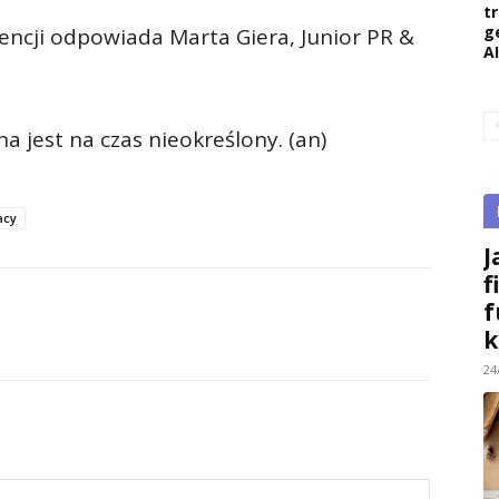
t
g
gencji odpowiada Marta Giera, Junior PR &
AI
jest na czas nieokreślony. (an)
acy
J
f
f
k
24