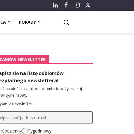
ACA
PORADY
ZAMÓW NEWSLETTER
apisz się na listę odbiorców
ezpłatnego newslettera!
dź na bieżąco z informacjami z branży, zyskaj
rakcyjne rabaty.
bierz newsletter:
Codzienny
Tygodniowy