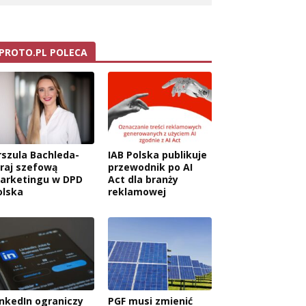
PROTO.PL POLECA
rszula Bachleda-
IAB Polska publikuje
raj szefową
przewodnik po AI
arketingu w DPD
Act dla branży
olska
reklamowej
inkedIn ograniczy
PGF musi zmienić