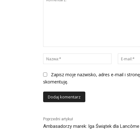
Komentarz:
Nazwa:*
Zapisz moje nazwisko, adres e-mail i stronę
skomentuję.
Alternative:
Poprzedni artykuł
Ambasadorzy marek: Iga Świątek dla Lancôme