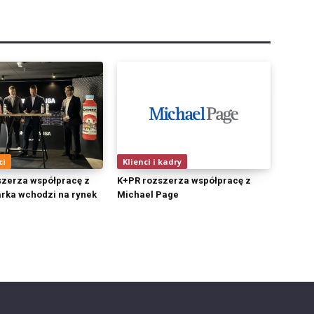
ci
Klienci i kadry
zerza współpracę z
K+PR rozszerza współpracę z
rka wchodzi na rynek
Michael Page