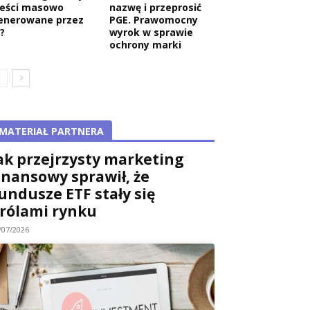
reści masowo
nazwę i przeprosić
enerowane przez
PGE. Prawomocny
?
wyrok w sprawie
ochrony marki
MATERIAŁ PARTNERA
ak przejrzysty marketing
inansowy sprawił, że
undusze ETF stały się
rólami rynku
/07/2026