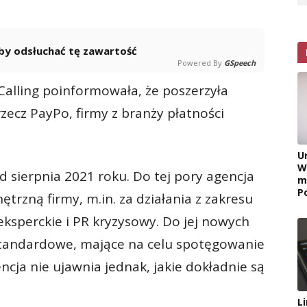
 aby odsłuchać tę zawartość
Powered By
GSpeech
Calling poinformowała, że poszerzyła
zecz PayPo, firmy z branży płatności
U
W
d sierpnia 2021 roku. Do tej pory agencja
m
P
rzną firmy, m.in. za działania z zakresu
ksperckie i PR kryzysowy. Do jej nowych
standardowe, mające na celu spotęgowanie
cja nie ujawnia jednak, jakie dokładnie są
L