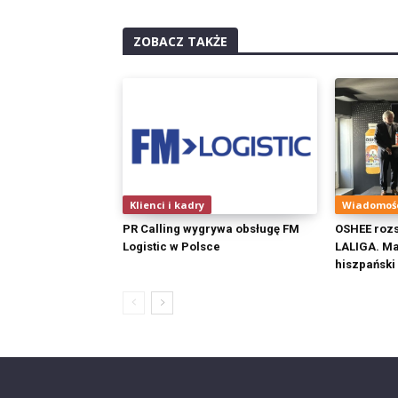
ZOBACZ TAKŻE
Klienci i kadry
Wiadomoś
PR Calling wygrywa obsługę FM
OSHEE rozs
Logistic w Polsce
LALIGA. Ma
hiszpański