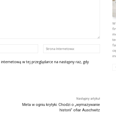
W 
fi
mo
te
fa
E-
Strona
ci
mail:*
Interneto
in
 internetową w tej przeglądarce na następny raz, gdy
Następny artykuł
Meta w ogniu krytyki. Chodzi o „wymazywanie
historii” ofiar Auschwitz