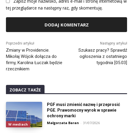
Zapisz moje nazwisko, adres e-mail i stronę internetową w
tej przeglądarce na następny raz, gdy skomentuję.
Alternative:
Poprzedni artykuł
Następny artykuł
Zmiany w Providencie.
Szukasz pracy? Sprawdź
Mikołaj Wójcik dołącza do
ogłoszenia z ostatniego
firmy, Karolina Łuczak będzie
tygodnia [05.03]
rzecznikiem
ZOBACZ TAKŻE
PGF musi zmienić nazwę i przeprosić
PGE. Prawomocny wyrok w sprawie
ochrony marki
Małgorzata Baran
-
31/07/2026
W mediach