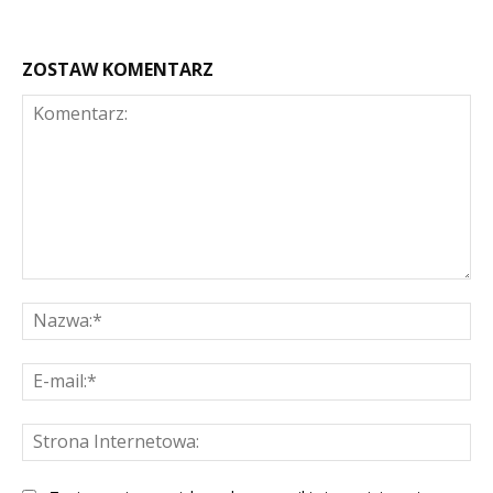
ZOSTAW KOMENTARZ
Komentarz:
Na
E-
mai
St
Int